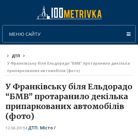
МЕНЮ САЙТУ
ДТП
У Франківську біля Ельдорадо “БМВ” протаранило декілька
припаркованих автомобілів (фото)
У Франківську біля Ельдорадо
“БМВ” протаранило декілька
припаркованих автомобілів
(фото)
ДТП
,
Місто
/
12.08.2019
/