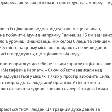
джерела рятує від різноманітних недуг, насамперед – ві
рело із цілющою водою, відпустове місце галичан,
жна побачити, їдучи в напрямку Галича, за 15 км від Івано
ло в урочищі Вишновець, між селом Сілець та селищем
сутність на цьому місці розповідають не лише давні
 які стверджують, що зцілилися від недуг.
ниця притягує до себе не тільки спраглих зцілення, але
«Метафізика Карпат». – Сяючі об’єкти зависали над
 відбувається у місцях, з яких у простір виходить Сила.
готворно діє на людський організм. У гіпертоніків
ають стискати судини, зникають алергії та деякі види
раються тисячі людей. Ця традиція дуже давня: за