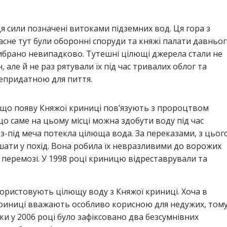
ця сили позначені витоками підземних вод. Ця гора з
асне тут були оборонні споруди та княжі палати давньо
вибрано невипадково. Тутешні цілющі джерела стали не
 але й не раз рятували їх під час тривалих облог та
непридатною для пиття.
, що появу Княжої криниці пов’язують з пророцтвом
о саме на цьому місці можна здобути воду під час
з-під меча потекла цілюща вода. За переказами, з цьог
шати у похід. Вона робила їх невразливими до ворожих
у перемозі. У 1998 році криницю відреставрували та
користовують цілющу воду з Княжої криниці. Хоча в
 криниці вважають особливо корисною для недужих, том
ьки у 2006 році було зафіксовано два безсумнівних