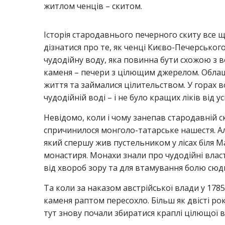
житлом ченців – скитом.
Історія стародавнього печерного скиту все щ
дізнатися про те, як ченці Києво-Печерсько
чудодійну воду, яка повинна бути схожою з 
каменя – печери з цілющим джерелом. Облаш
життя та займалися цілительством. У горах в
чудодійній воді – і не було кращих ліків від ус
Невідомо, коли і чому занепав стародавній 
спричинилося монголо-татарське нашестя. А
який спершу жив пустельником у лісах біля М
монастиря. Монахи знали про чудодійні влас
від хвороб зору та для втамування болю сюд
Та коли за наказом австрійської влади у 17
каменя раптом пересохло. Більш як двісті рок
тут знову почали збиратися краплі цілющої во