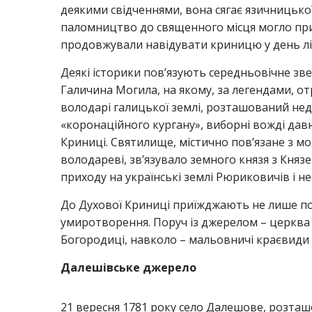
деякими свідченнями, вона сягає язичницької
паломництво до священного місця могло приз
продовжували навідувати криницю у день лі
Деякі історики пов’язують середньовічне з
Галичина Могила, на якому, за легендами, о
володарі галицької землі, розташований неда
«коронаційного кургану», виборні вожді давн
Криниці. Святилище, містично пов’язане з м
володареві, зв’язувало земного князя з Князе
приходу на українські землі Рюриковичів і не
До Духової Криниці приїжджають не лише по
умиротворення. Поруч із джерелом – церква 
Богородиці, навколо – мальовничі краєвиди 
Далешівське джерело
21 вересня 1781 року село Далешове, розташо