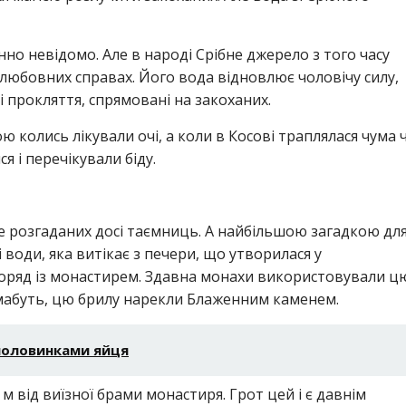
нно невідомо. Але в народі Срібне джерело з того часу
в любовних справах. Його вода відновлює чоловічу силу,
і прокляття, спрямовані на закоханих.
колись лікували очі, а коли в Косові траплялася чума 
 і перечікували біду.
не розгаданих досі таємниць. А найбільшою загадкою дл
води, яка витікає з печери, що утворилася у
поряд із монастирем. Здавна монахи використовували ц
 мабуть, цю брилу нарекли Блаженним каменем.
половинками яйця
 м від виїзної брами монастиря. Грот цей і є давнім