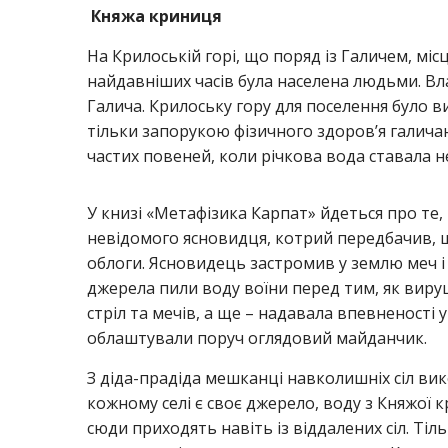
Княжа криниця
На Крилоській горі, що поряд із Галичем, міс
найдавніших часів була населена людьми. Вл
Галича. Крилоську гору для поселення було 
тільки запорукою фізичного здоров’я галичан,
частих повеней, коли річкова вода ставала 
У книзі «Метафізика Карпат» йдеться про те
невідомого ясновидця, котрий передбачив, щ
облоги. Ясновидець застромив у землю меч і 
джерела пили воду воїни перед тим, як виру
стріл та мечів, а ще – надавала впевненості 
облаштували поруч оглядовий майданчик.
З діда-прадіда мешканці навколишніх сіл ви
кожному селі є своє джерело, воду з Княжої
сюди приходять навіть із віддалених сіл. Тіл