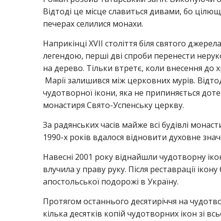
Відтоді це місце славиться дивами, бо цілю
печерах селилися монахи.
Наприкінці XVII століття біля святого джерел
легендою, перші дві спроби перенести нерук
на дерево. Тільки втретє, коли внесення до 
Марії залишився між церковних мурів. Відтод
чудотворної ікони, яка не припиняється доте
монастиря Свято-Успенську церкву.
За радянських часів майже всі будівлі монаст
1990-х років вдалося відновити духовне знач
Навесні 2001 року віднайшли чудотворну ікону
влучила у праву руку. Після реставрації ікон
апостольської подорожі в Україну.
Протягом останнього десятиріччя на чудотво
кілька десятків копій чудотворних ікон зі в