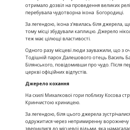
отримало дозвіл на проведення великих релі
перебувала чудотворна ікона Богородиці.
За легендою, ікона з’явилась біля джерела, 
тому місці збудували каплицю. Джерело нікол
теж має цілющі властивості.
Одного разу місцеві люди зауважили, що з о
Тодішній парох Далешового отець Василь Ба
Білянського, повідомивши про чудо. Після пе
церкві офіційних відпустів.
Джерело кохання
На схилі Михалкової гори поблизу Косова с
Кринчистою криницею.
За легендою, біля цього джерела зустрічалися
одружитися через непримиренну ворожнечу ї
звернулися до місцевої відьми, яка намагалас