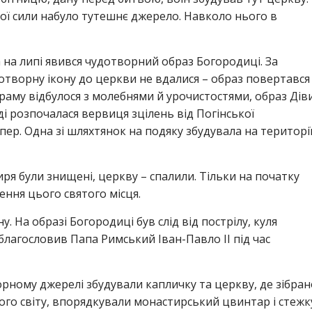
щої сили набуло тутешнє джерело. Навколо нього в
а на липі явився чудотворний образ Богородиці. За
отворну ікону до церкви не вдалися – образ повертався
храму відбулося з молебнями й урочистостями, образ Дів
і розпочалася вервиця зцілень від Погінської
пер. Одна зі шляхтянок на подяку збудувала на територі
иря були знищені, церкву – спалили. Тільки на початку
ення цього святого місця.
. На образі Богородиці був слід від пострілу, куля
у благословив Папа Римський Іван-Павло ІІ під час
рному джерелі збудували капличку та церкву, де зібран
сього світу, впорядкували монастирський цвинтар і стежк