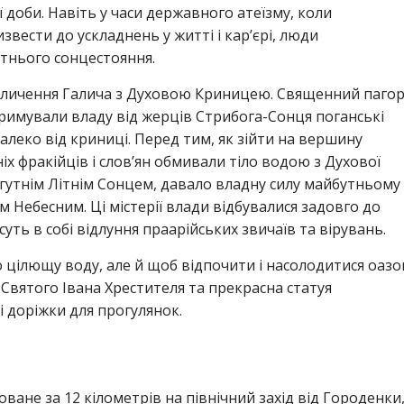
 доби. Навіть у часи державного атеїзму, коли
вести до ускладнень у житті і кар’єрі, люди
тнього сонцестояння.
величення Галича з Духовою Криницею. Священний паго
тримували владу від жерців Стрибога-Сонця поганські
леко від криниці. Перед тим, як зійти на вершину
іх фракійців і слов’ян обмивали тіло водою з Духової
огутнім Літнім Сонцем, давало владну силу майбутньому
м Небесним. Ці містерії влади відбувалися задовго до
суть в собі відлуння праарійських звичаїв та вірувань.
 цілющу воду, але й щоб відпочити і насолодитися оаз
Святого Івана Хрестителя та прекрасна статуя
і доріжки для прогулянок.
ване за 12 кілометрів на північний захід від Городенки