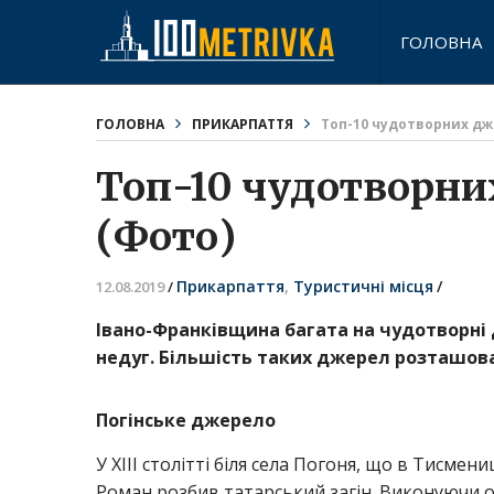
ГОЛОВНА
ГОЛОВНА
ПРИКАРПАТТЯ
Топ-10 чудотворних дж
Топ-10 чудотворни
(Фото)
Прикарпаття
,
Туристичні місця
/
12.08.2019
/
Івано-Франківщина багата на чудотворні
недуг. Більшість таких джерел розташова
Погінське джерело
У XIII столітті біля села Погоня, що в Тисм
Роман розбив татарський загін. Виконуючи о