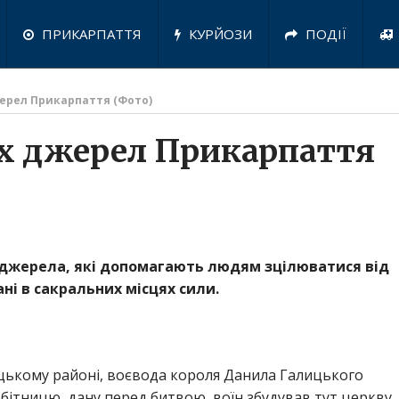
ПРИКАРПАТТЯ
КУРЙОЗИ
ПОДІЇ
ерел Прикарпаття (Фото)
х джерел Прикарпаття
 джерела, які допомагають людям зцілюватися від
ні в сакральних місцях сили.
еницькому районі, воєвода короля Данила Галицького
бітницю, дану перед битвою, воїн збудував тут церкву.