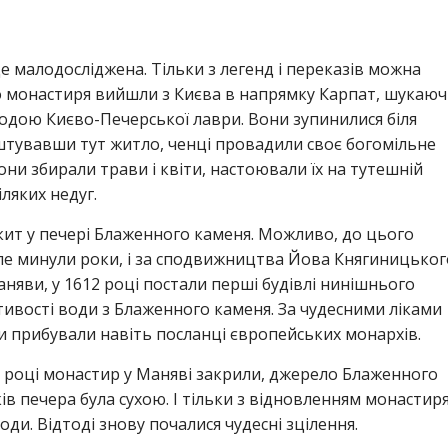
е малодосліджена. Тільки з легенд і переказів можна
го монастиря вийшли з Києва в напрямку Карпат, шукаю
водою Києво-Печерської лаври. Вони зупинилися біля
тувавши тут житло, ченці провадили своє богомільне
они збирали трави і квіти, настоювали їх на тутешній
іляких недуг.
скит у печері Блаженного каменя. Можливо, до цього
ле минули роки, і за сподвижництва Йова Княгиницьког
аняви, у 1612 році постали перші будівлі нинішнього
тивості води з Блаженного каменя. За чудесними ліками
и прибували навіть посланці європейських монархів.
85 році монастир у Маняві закрили, джерело Блаженного
ів печера була сухою. І тільки з відновленням монастир
ди. Відтоді знову почалися чудесні зцілення.