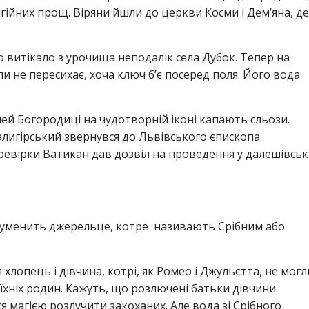
гійних прощ. Віряни йшли до церкви Косми і Дем’яна, де
що витікало з урочища неподалік села Дубок. Тепер на
и не пересихає, хоча ключ б’є посеред поля. Його вода
чей Богородиці на чудотворній іконі капають сльози.
лигірський звернувся до Львівського єпископа
ревірки Ватикан дав дозвіл на проведення у далешівськ
труменить джерельце, котре називають Срібним або
 хлопець і дівчина, котрі, як Ромео і Джульєтта, не могл
хніх родин. Кажуть, що розлючені батьки дівчини
я магією розлучити закоханих. Але вода зі Срібного