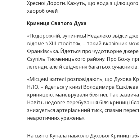
Хресної Дороги. Кажуть, що вода з цілющого 
хвороб очей.
Криниця Святого Духа
«Подорожній, зупинись! Недалеко звідси дже
відоме з XIII століття», – такий вказівник мо
Франківська. Йдеться про чудотворне джере
Єзупіль Тисменицького району. Про Божу при
легенди, але й свідчення багатьох сучасників,
«Місцеві жителі розповідають, що Духова Кри
НЛО, – йдеться у книзі Володимира Єшкілєва 
криницею, маневрували біля неї. Так зазвичай
Навіть недовге перебування біля криниці бла
знижується артеріальний тиск, спазми перест
невротичних уражень».
На свято Купала навколо Духової Криниці зби