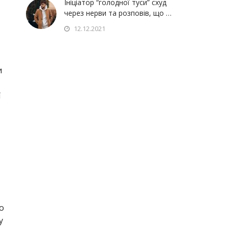
Ініціатор “голодної туси” схуд
через нерви та розповів, що …
12.12.2021
и
ї
о
у