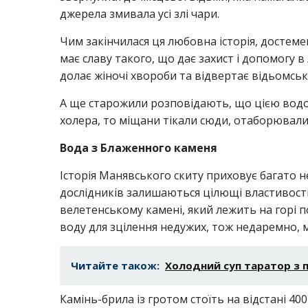
джерела змивала усі злі чари.
Чим закінчилася ця любовна історія, достеме
має славу такого, що дає захист і допомогу 
долає жіночі хвороби та відвертає відьомськ
А ще старожили розповідають, що цією водою 
холера, то міщани тікали сюди, отаборювалися
Вода з Блаженного каменя
Історія Манявського скиту приховує багато 
дослідників залишаються цілющі властивості 
велетенському камені, який лежить на горі 
воду для зцілення недужих, тож недаремно,
Читайте також:
Холодний суп таратор з 
Камінь-брила із гротом стоїть на відстані 400