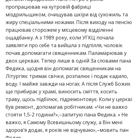
пропрацював на хутровій фабриці
міздрильщиком, очищував шкіри від сухожиль та
жиру спеціальними ножами. Після виходу на пенсію
працював сторожем у місцевому відділенні
ощадбанку. А з 1989 року, коли УГКЦ почала
заявляти про себе та вийшла з підпілля, чоловік
почав допомагати священникам. Паламарював у
двох церквах. Тепер лише в одній За словами пана
Федика, щодня він допомагає священникам на
Літургіях: тримає свічки, розпалює і подає кадило,
воду. І майже завжди на ногах. А після Служб Божих
ще прибирає у храмі, виносить сміття, косить
траву, щось підбілює, підремонтовує. Коли у церкві
був ремонт, допомагав робітникам. «Чи не важко
стояти 1,5-2 години?»,–запитую пана Федика. « Не
важко, я Самому Всевишньому служу, а Він мені
здоров’я додає, я років не відчуваю»,–мовить пан
Федик.