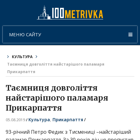
МЕНЮ САЙТУ
КУЛЬТУРА
Таємниця довголіття найстарішого паламаря
Прикарпаття
Таємниця довголіття
найстарішого паламаря
Прикарпаття
Культура
,
Прикарпаття
/
05.08.2019
/
93-річний Петро Федик з Тисмениці –найстаріший
паламар Прикарпаття. За 30 років він не пропустив