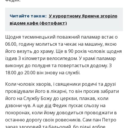
Читайте також:
У курортному Яремче згоріло
відоме кафе (фотофакт)
Щодня тисминецький поважний паламар встає о
06.00, годину молиться та чекає на машину, якою
його везуть до храму. Ще в 90 років чоловік щодня
їздив 3 кілометри велосипедом. У храмі паламар
виконує до полудня та повертається додому. З
18.00 до 20.00 він знову на службі.
Коли чоловік хворів, і священики родичі та друзі
провідували його в лікарні, то він просив забрати
його на Службу Божу до церкви, плакав, коли
дзвони чув. А ще дід Федик пускає сльозу на
похоронах, коли йому доводиться проводжати в
останню дорогу своїх ровесників. Сам пан Петро
зараз здоровий та бадьорий, бо рідні добре