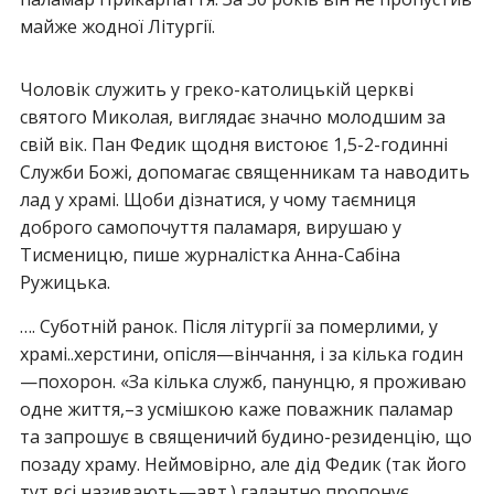
майже жодної Літургії.
Чоловік служить у греко-католицькій церкві
святого Миколая, виглядає значно молодшим за
свій вік. Пан Федик щодня вистоює 1,5-2-годинні
Служби Божі, допомагає священникам та наводить
лад у храмі. Щоби дізнатися, у чому таємниця
доброго самопочуття паламаря, вирушаю у
Тисменицю, пише журналістка Анна-Сабіна
Ружицька.
…. Суботній ранок. Після літургії за померлими, у
храмі..херстини, опісля—вінчання, і за кілька годин
—похорон. «За кілька служб, панунцю, я проживаю
одне життя,–з усмішкою каже поважник паламар
та запрошує в священичий будино-резиденцію, що
позаду храму. Неймовірно, але дід Федик (так його
тут всі називають—авт.) галантно пропонує