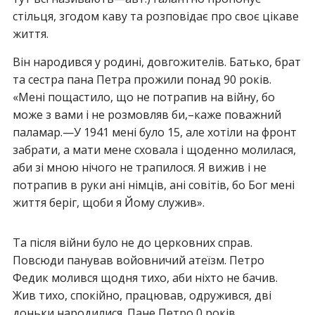
стільця, згодом каву та розповідає про своє цікаве
життя.
Він народився у родині, довгожителів. Батько, брат
та сестра пана Петра прожили понад 90 років.
«Мені пощастило, що не потрапив на війну, бо
може з вами і не розмовляв би,–каже поважний
паламар.—У 1941 мені було 15, але хотіли на фронт
забрати, а мати мене сховала і щоденно молилася,
аби зі мною нічого не трапилося. Я вижив і не
потрапив в руки ані німців, ані совітів, бо Бог мені
життя беріг, щоби я Йому служив».
Та після війни було не до церковних справ.
Повсюди панував войовничий атеїзм. Петро
Федик молився щодня тихо, аби ніхто не бачив.
Жив тихо, спокійно, працював, одружився, дві
доньки народилися. Пане Петро 0 років