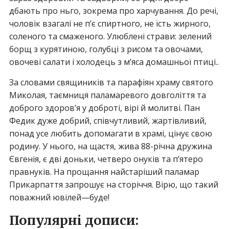
дбають про ньго, зокрема про харчування. До речі,
чоловік взагалі не п’є спиртного, не їсть жирного,
соленого та смаженого. Улюблені страви: зелений
борщ з курятиною, голубці з рисом та овочами,
овочеві салати і холодець з м’яса домашньої птиці..
За словами свящиників та парафіян храму святого
Миколая, таємниця паламаревого довголіття та
доброго здоров’я у доброті, вірі й молитві. Пан
Федик дуже добрий, співчутливий, жартівливий,
понад усе любить допомагати в храмі, цінує свою
родину. У нього, на щастя, жива 88-річна дружина
Євгенія, є дві доньки, четверо онуків та п’ятеро
правнуків. На прощання найстаріший паламар
Прикарпаття запрошує на сторіччя. Вірю, що такий
поважний ювілей—буде!
Популярні дописи: