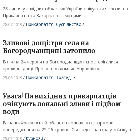
28 липня у західних областях України очікуються грози, на
Прикарпатті та Закарпатті – місцями …
Прикарпаття
,
Суспільство
/
28.07.2019
/
Зливові дощі:три села на
Богородчанщині затопило
В ніч на 24 червня на Богородчанщині спостерігалися
проливні дощі. Про це повідомляє Управління …
Прикарпаття
,
Трагедії
/
25.06.2019
/
Увага! На вихідних прикарпатців
очікують локальні зливи і підйом
води
В Івано-Франківській області оголошено штормове
попередження на 25-26 травня. Сьогодні і завтра у зв’язку з …
Курйози
/
25.05.2019
/