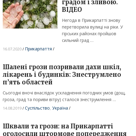
градом і зливою.
ВІДЕО
Негода в Прикарпатті знову
перетворила вулиці на ріки. У
гірських районах пройшов
сильний град …
Прикарпаття
/
16.07.2020
/
Шалені грози позривали дахи шкіл,
лікарень і будинків: Знеструмлено
п’ять областей
Сьогодні вночі внаслідок ускладнення погодних умов (дощ,
гроза, град та пориви вітру) сталося знеструмлення …
Суспільство
,
Україна
/
14.08.2019
/
Шквали та грози: на Прикарпатті
оголосили штормове попередження