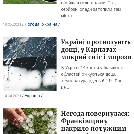
пройшли сильні зливи. Так,
серйозні опади затопили такі
міста, …
Погода
,
Україна
/
19.05.2021
/
Україні прогнозують
дощі, у Карпатах –
мокрий сніг і морози
В Україні 14 квітня у більшості
областей очікуються дощі,
температура вдень 6-11°. Про
це …
Україна
/
14.04.2021
/
Негода повернулася:
Франківщину
накрило потужним