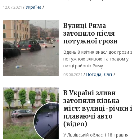
Україна
/
12.07.2021
/
Вулиці Рима
затопило після
потужної грози
Вдень 8 квітня внаслідок грози з
потужною зливою та градом у
низці районів Риму …
Погода
,
Світ
/
08.06.2021
/
В Україні зливи
затопили кілька
міст: вулиці-річки і
плаваючі авто
(відео)
У Львівській області 18 травня