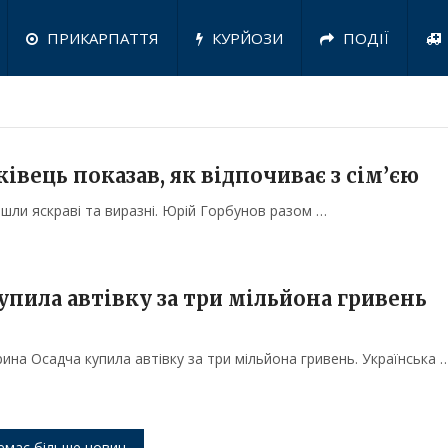
ПРИКАРПАТТЯ
КУРЙОЗИ
ПОДІЇ
ківець показав, як відпочиває з сім’єю
йшли яскраві та виразні. Юрій Горбунов разом …
пила автівку за три мільйона гривень
на Осадча купила автівку за три мільйона гривень. Українська 
емає більше новин.