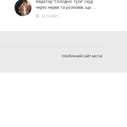
Ініціатор “голодної туси” схуд
через нерви та розповів, що …
12.12.2021
Улюблений сайт міста!