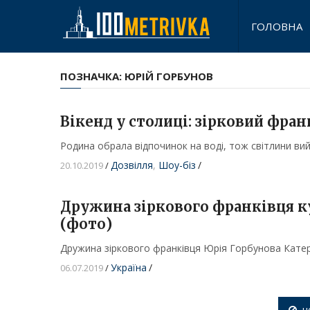
ГОЛОВНА
ПОЗНАЧКА:
ЮРІЙ ГОРБУНОВ
Вікенд у столиці: зірковий фран
Родина обрала відпочинок на воді, тож світлини ви
Дозвілля
,
Шоу-біз
/
20.10.2019
/
Дружина зіркового франківця ку
(фото)
Дружина зіркового франківця Юрія Горбунова Катери
Україна
/
06.07.2019
/
н