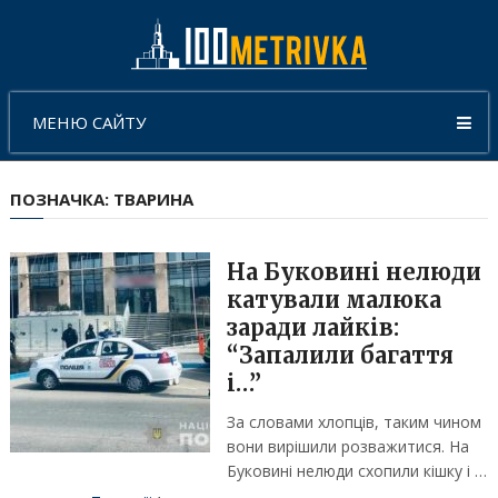
МЕНЮ САЙТУ
ПОЗНАЧКА:
ТВАРИНА
На Буковині нелюди
катували малюка
заради лайків:
“Запалили багаття
і…”
За словами хлопців, таким чином
вони вирішили розважитися. На
Буковині нелюди схопили кішку і …