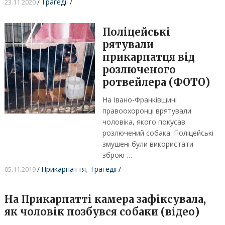
Трагедії
/
23.11.2020
/
Поліцейські
рятували
прикарпатця від
розлюченого
ротвейлера (ФОТО)
На Івано-Франківщині
правоохоронці врятували
чоловіка, якого покусав
розлючений собака. Поліцейські
змушені були використати
зброю …
Прикарпаття
,
Трагедії
/
05.11.2019
/
На Прикарпатті камера зафіксувала,
як чоловік позбувся собаки (відео)