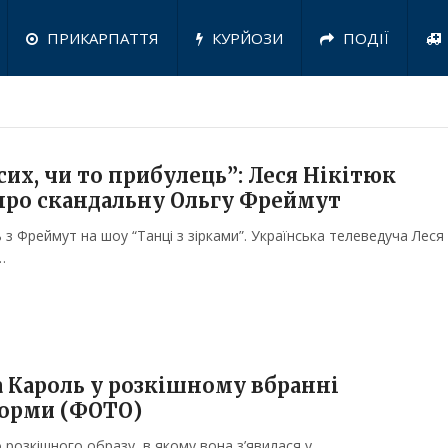
ПРИКАРПАТТЯ
КУРЙОЗИ
ПОДІЇ
сих, чи то прибулець”: Леся Нікітюк
про скандальну Ольгу Фреймут
з Фреймут на шоу “Танці з зірками”. Українська телеведуча Леся
…
на Кароль у розкішному вбранні
форми (ФОТО)
о розкішного образу, в якому вона з’явилася у …