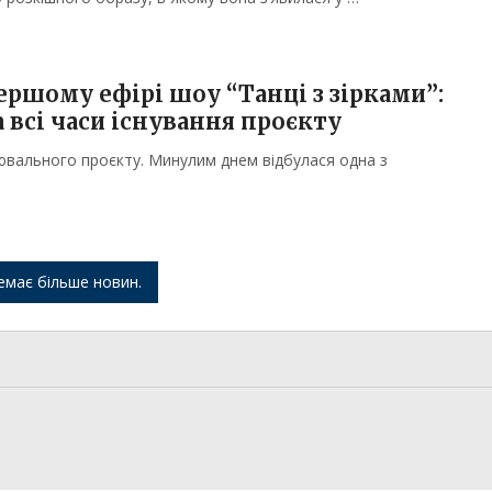
ршому ефірі шоу “Танці з зірками”:
 всі часи існування проєкту
ювального проєкту. Минулим днем відбулася одна з
емає більше новин.