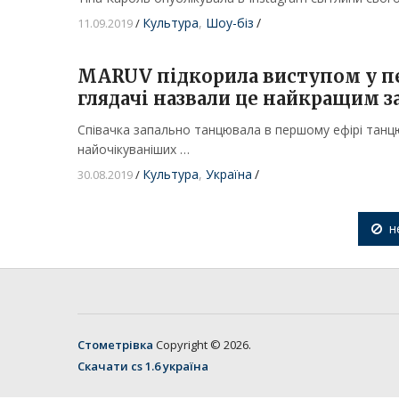
Культура
,
Шоу-біз
/
11.09.2019
/
MARUV підкорила виступом у пе
глядачі назвали це найкращим за
Співачка запально танцювала в першому ефірі танц
найочікуваніших …
Культура
,
Україна
/
30.08.2019
/
н
Стометрівка
Copyright © 2026.
Скачати cs 1.6 україна