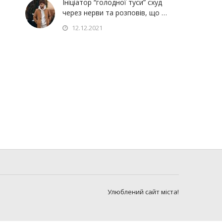
Ініціатор “голодної туси” схуд
через нерви та розповів, що …
12.12.2021
Улюблений сайт міста!