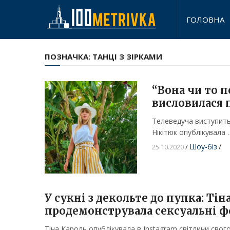
ГОЛОВНА
ПОЗНАЧКА:
ТАНЦІ З ЗІРКАМИ
“Вона чи то п
висловилася 
Телеведуча виступить 
Нікітюк опублікувала 
Шоу-біз
/
25.10.2020
/
У сукні з декольте до пупка: Ті
продемонструвала сексуальні 
Тіна Кароль опублікувала в Instagram світлини свог