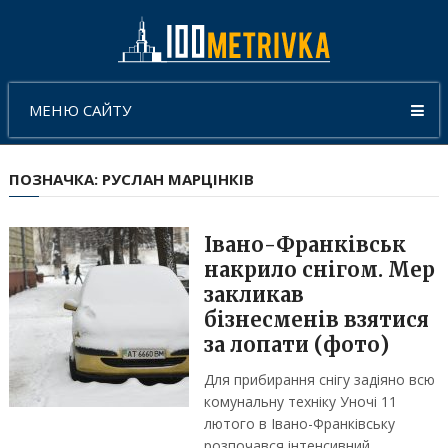
МЕНЮ САЙТУ
ПОЗНАЧКА:
РУСЛАН МАРЦІНКІВ
Івано-Франківськ
накрило снігом. Мер
закликав
бізнесменів взятися
за лопати (фото)
Для прибирання снігу задіяно всю
комунальну техніку Уночі 11
лютого в Івано-Франківську
розпочався інтенсивний …