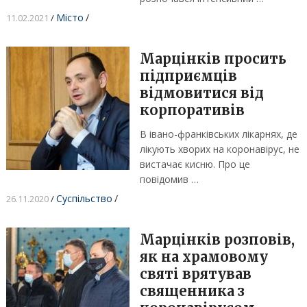
Місто
/
11.02.2021
/
Марцінків просить
підприємців
відмовитися від
корпоративів
В івано-франківських лікарнях, де
лікують хворих на коронавірус, не
вистачає кисню. Про це
повідомив …
Суспільство
/
26.11.2020
/
Марцінків розповів,
як на храмовому
святі врятував
священника з