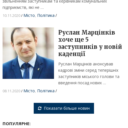
звільненням заступникам та керівникам комунальних
підприємств, які не …
Місто
,
Політика
/
10.11.2020
/
Руслан Марцінків
хоче ще 5
заступників у новій
каденції
Руслан Марцінків анонсував
кадрові зміни серед теперішніх
заступників міського голови та
введення посад нових …
Місто
,
Політика
/
08.11.2020
/
Показати більше новин
ПОПУЛЯРНЕ: