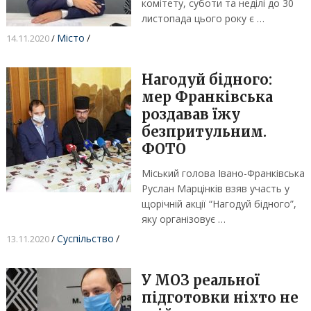
комітету, суботи та неділі до 30
листопада цього року є …
Місто
/
14.11.2020
/
Нагодуй бідного:
мер Франківська
роздавав їжу
безпритульним.
ФОТО
Міський голова Івано-Франківська
Руслан Марцінків взяв участь у
щорічній акції “Нагодуй бідного”,
яку організовує …
Суспільство
/
13.11.2020
/
У МОЗ реальної
підготовки ніхто не