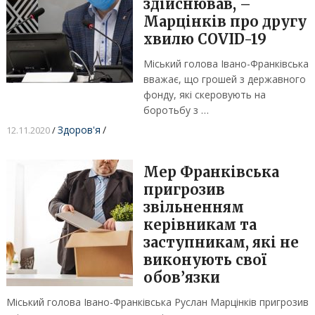
здійснював, –
Марцінків про другу
хвилю COVID-19
Міський голова Івано-Франківська
вважає, що грошей з державного
фонду, які скеровують на
боротьбу з …
Здоров'я
/
12.11.2020
/
Мер Франківська
пригрозив
звільненням
керівникам та
заступникам, які не
виконують свої
обов’язки
Міський голова Івано-Франківська Руслан Марцінків пригрозив