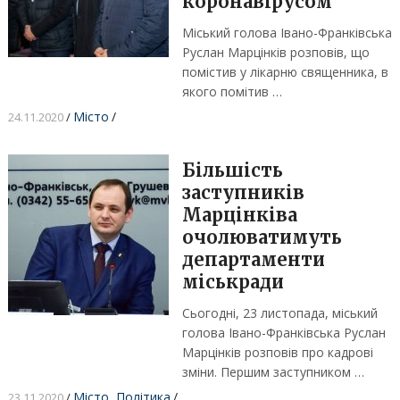
коронавірусом
Міський голова Івано-Франківська
Руслан Марцінків розповів, що
помістив у лікарню священника, в
якого помітив …
Місто
/
24.11.2020
/
Більшість
заступників
Марцінківа
очолюватимуть
департаменти
міськради
Сьогодні, 23 листопада, міський
голова Івано-Франківська Руслан
Марцінків розповів про кадрові
зміни. Першим заступником …
Місто
,
Політика
/
23.11.2020
/