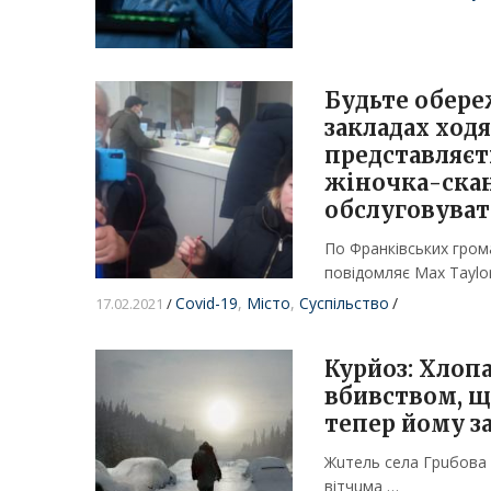
Будьте обере
закладах ход
представляєт
жіночка-скан
обслуговува
По Франківських гром
повідомляє Max Taylo
Covid-19
,
Місто
,
Суспільство
/
17.02.2021
/
Курйоз: Хлoпa
вбивcтвoм, що
тепер йому з
Жuтель cелa Гpuбoвa Р
вiтчuмa …