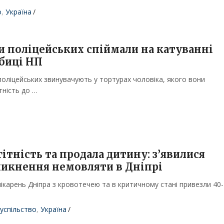
о
,
Україна
/
и поліцейських спіймали на катуванні
биці НП
поліцейських звинувачують у тортурах чоловіка, якого вони
тність до …
ітність та продала дитину: з’явилися
зникнення немовляти в Дніпрі
ікарень Дніпра з кровотечею та в критичному стані привезли 40-
успільство
,
Україна
/