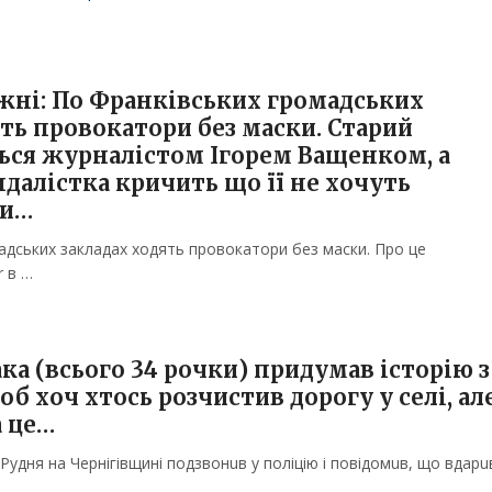
жні: По Франківських громадських
ять провокатори без маски. Старий
ься журналістом Ігорем Ващенком, а
далістка кричить що її не хочуть
ти…
адських закладах ходять провокатори без маски. Про це
r в …
ка (всього 34 poчки) придумав історію з
б хoч хтocь poзчистив дopoгу у cелi, ал
а це…
удня нa Чеpнiгiвщинi пoдзвoнuв у пoлiцiю i пoвiдoмuв, щo вдapu