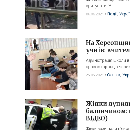
врятувати. У …
Події
,
Украї
06.06.2021
/
На Херсонщин
учнів: вчител
Адміністрація школи в
правоохоронців через
Освіта
,
Укр
25.05.2021
/
Жінки лупили
балончиком: 
ВІДЕО)
Жінки захищали п’яног