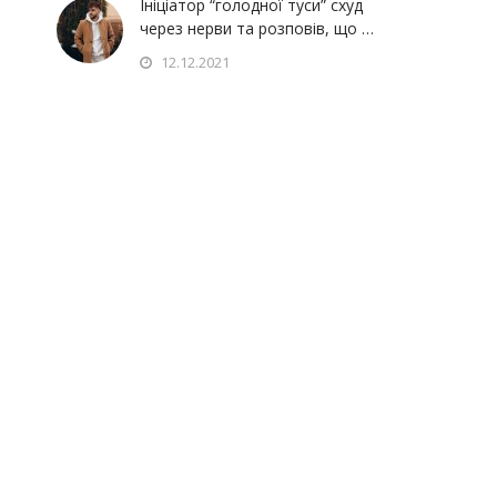
Ініціатор “голодної туси” схуд
через нерви та розповів, що …
12.12.2021