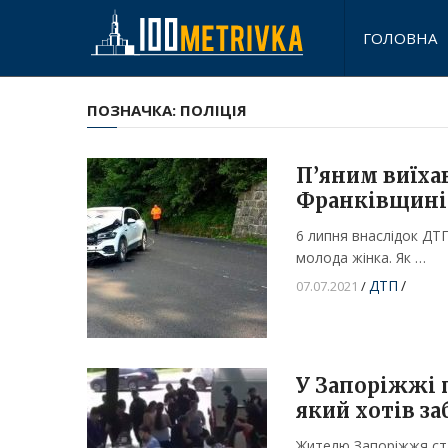
ГОЛОВНА
ПОЗНАЧКА:
ПОЛІЦІЯ
П’яним виїхав
Франківщині 
6 липня внаслідок ДТ
молода жінка. Як …
ДТП
/
07.07.2021
/
У Запоріжжі п
який хотів з
Жителю Запоріжжя ста