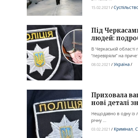
Суспільств
15.02.2021
/
Під Черкасам
людей: подро
В Черкаській області 
“перевіряли” на приче
Україна
/
08.02.2021
/
Приховала ваг
нові деталі 
Нещодавно в одну із л
річну …
Кримінал
,
С
03.02.2021
/