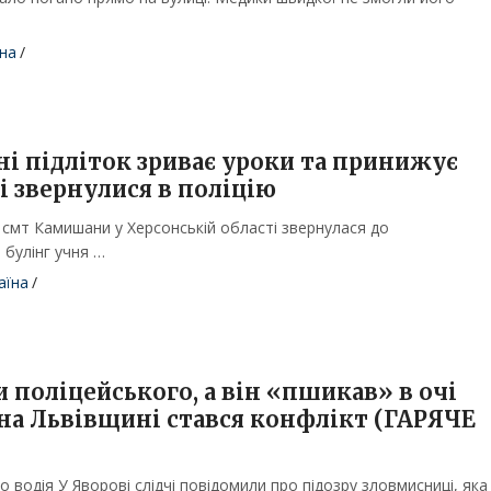
на
/
і підліток зриває уроки та принижує
і звернулися в поліцію
 смт Камишани у Херсонській області звернулася до
 булінг учня …
аїна
/
 поліцейського, а він «пшикав» в очі
на Львівщині стався конфлікт (ГАРЯЧЕ
о водія У Яворові слідчі повідомили про підозру зловмисниці, яка