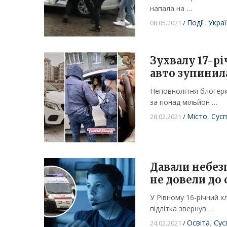
напала на …
Події
,
Украї
08.05.2021
/
Зухвалу 17-р
авто зупинила
Неповнолітня блогер
за понад мільйон …
Місто
,
Сусп
28.02.2021
/
Давали небезп
не довели до
У Рівному 16-річний хл
підлітка звернув …
Освіта
,
Сус
24.02.2021
/