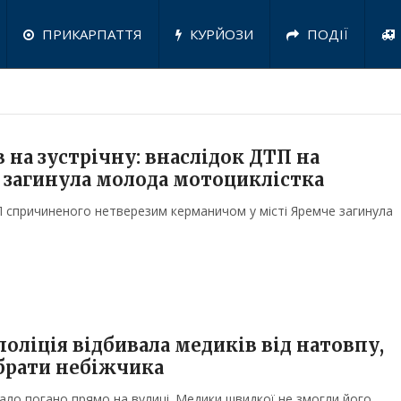
ПРИКАРПАТТЯ
КУРЙОЗИ
ПОДІЇ
 на зустрічну: внаслідок ДТП на
загинула молода мотоциклістка
П спричиненого нетверезим керманичом у місті Яремче загинула
оліція відбивала медиків від натовпу,
абрати небіжчика
ло погано прямо на вулиці. Медики швидкої не змогли його