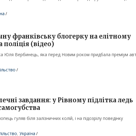
на
/
ічну франківську блогерку на елітному
 поліція (відео)
ка Юля Вербинець, яка перед Новим роком придбала преміум ав
ільство
/
ечні завдання: у Рівному підлітка ледь
 самогубства
опець гуляв біля залізничних колій, і на підозрілу поведінку
пільство
,
Україна
/