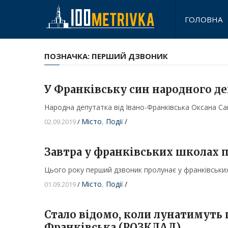
ГОЛОВНА
ПОЗНАЧКА:
ПЕРШИЙ ДЗВОНИК
У Франківську син народного д
Народна депутатка від Івано-Франківська Оксана Са
Місто
,
Події
/
02.09.2019
/
Завтра у франківських школах 
Цього року перший дзвоник пролунає у франківських
Місто
,
Події
/
01.09.2019
/
Стало відомо, коли лунатимуть 
Франківська (РОЗКЛАД)