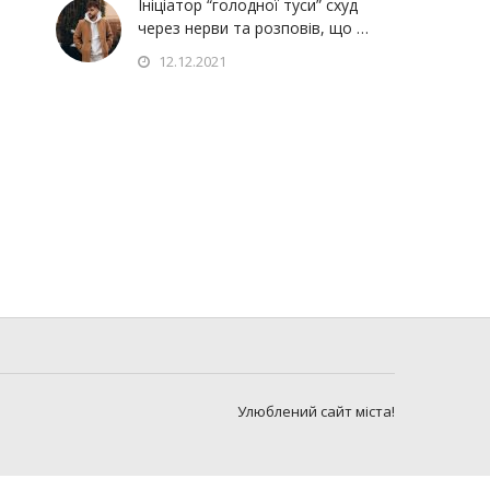
Ініціатор “голодної туси” схуд
через нерви та розповів, що …
12.12.2021
Улюблений сайт міста!