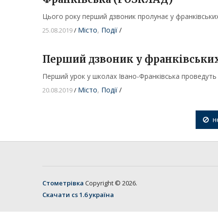
Цього року перший дзвоник пролунає у франківських
Місто
,
Події
/
25.08.2019
/
Перший дзвоник у франківських
Перший урок у школах Івано-Франківська проведуть 
Місто
,
Події
/
20.08.2019
/
н
Стометрівка
Copyright © 2026.
Скачати cs 1.6 україна