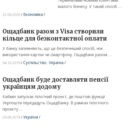
терміналами новими клієнтами
малого бізнесу. У такий спосіб …
Економіка
/
22.04.2020
/
Ощадбанк разом з Visa створили
кільце для безконтактної оплати
У банку запевняють, що це безпечніший спосіб, ніж
використання картки чи смартфону. Ощадбанк разом …
Суспільство
,
Україна
/
04.10.2019
/
Ощадбанк буде доставляти пенсії
українцям додому
Кабмін запускає пілотний проект, де поштові функції
Укрпошти передадуть Ощадбанку. В рамках пілотного
проекту …
Україна
/
20.06.2019
/