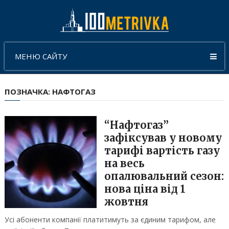
МЕНЮ САЙТУ
ПОЗНАЧКА:
НАФТОГАЗ
“Нафтогаз”
зафіксував у новому
тарифі вартість газу
на весь
опалювальний сезон:
нова ціна від 1
жовтня
Усі абоненти компанії платитимуть за єдиним тарифом, але