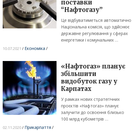
поставки
“Нафтогазу”
Це відбуватиметься автоматично
Національна комісія, що здійснює
державне регулювання у сферах
енергетики і комунальних …
Економіка
/
10.07.2021
/
«Нафтогаз» планує
збільшити
видобуток газу у
Карпатах
У рамках нових стратегічних
проєктів «Нафтогаз» планує
залучити до освоєння близько
100 млрд кубометрів …
Прикарпаття
/
02.11.2020
/