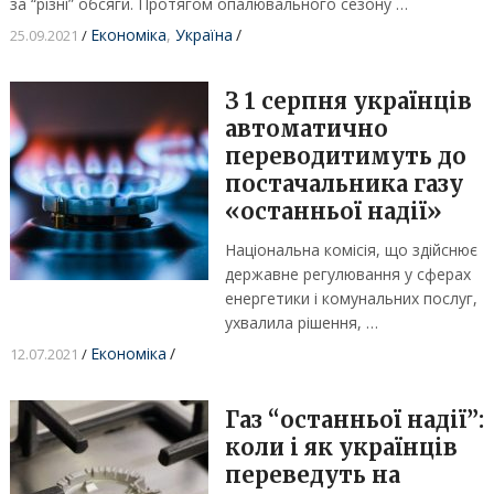
за “різні” обсяги. Протягом опалювального сезону …
Економіка
,
Україна
/
25.09.2021
/
З 1 серпня українців
автоматично
переводитимуть до
постачальника газу
«останньої надії»
Національна комісія, що здійснює
державне регулювання у сферах
енергетики і комунальних послуг,
ухвалила рішення, …
Економіка
/
12.07.2021
/
Газ “останньої надії”:
коли і як українців
переведуть на