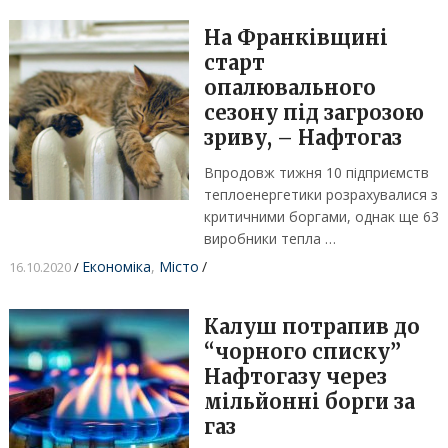
На Франківщині
старт
опалювального
сезону під загрозою
зриву, – Нафтогаз
Впродовж тижня 10 підприємств
теплоенергетики розрахувалися з
критичними боргами, однак ще 63
виробники тепла …
Економіка
,
Місто
/
16.10.2020
/
Калуш потрапив до
“чорного списку”
Нафтогазу через
мільйонні борги за
газ