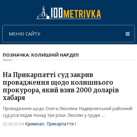
МЕНЮ САЙТУ
ПОЗНАЧКА:
КОЛИШНІЙ НАРДЕП
На Прикарпатті суд закрив
провадження щодо колишнього
прокурора, який взяв 2000 доларів
хабаря
Провадження щодо Олега Люкляна Надвірнянський районний
суд розглядав понад три роки. Люклян у грудні …
Кримінал
,
Прикарпаття
/
23.09.2019
/