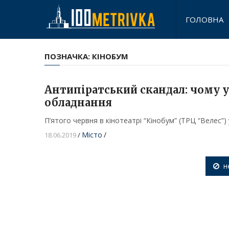
ГОЛОВНА
ПОЗНАЧКА:
КІНОБУМ
Антипіратський скандал: чому 
обладнання
П’ятого червня в кінотеатрі “Кінобум” (ТРЦ “Велес”)
Місто
/
18.06.2019
/
н