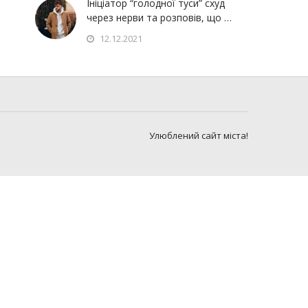
Ініціатор “голодної туси” схуд
через нерви та розповів, що …
12.12.2021
Улюблений сайт міста!