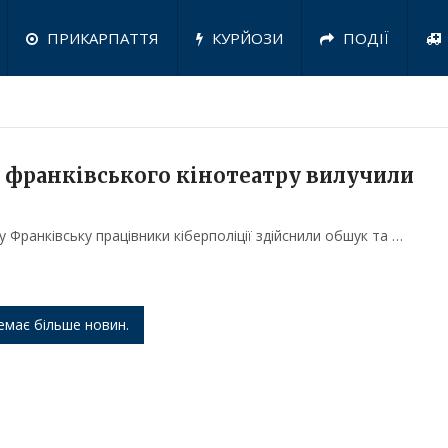
ПРИКАРПАТТЯ
КУРЙОЗИ
ПОДІЇ
у франківського кінотеатру вилучили
 у Франківську працівники кіберполіції здійснили обшук та …
емає більше новин.