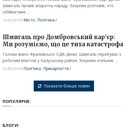
Шмигаль провів апаратну нараду. Зокрема розповів, хто
обійматиме …
Місто
,
Політика
/
16.09.2019
/
Шмигаль про Домбровський кар’єр:
Ми розуміємо, що це тиха катастрофа
Голова Івано-Франківської ОДА Денис Шмигаль перебуває з
робочим візитом у Калуському районі. Зокрема очільник …
Політика
,
Прикарпаття
/
22.08.2019
/
Показати більше новин
ПОПУЛЯРНЕ:
БЛОГИ: