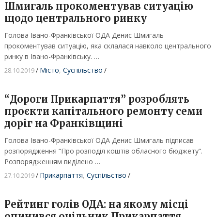
Шмигаль прокоментував ситуацію
щодо центрального ринку
Голова Івано-Франківської ОДА Денис Шмигаль
прокоментував ситуацію, яка склалася навколо центрального
ринку в Івано-Франківську. …
Місто
,
Суспільство
/
28.10.2019
/
“Дороги Прикарпаття” розроблять
проєкти капітального ремонту семи
доріг на Франківщині
Голова Івано-Франківської ОДА Денис Шмигаль підписав
розпорядження “Про розподіл коштів обласного бюджету”.
Розпорядженням виділено …
Прикарпаття
,
Суспільство
/
27.10.2019
/
Рейтинг голів ОДА: на якому місці
опинився очільник Прикарпаття