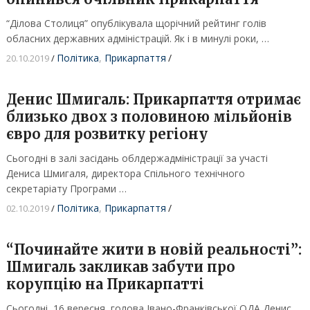
“Ділова Столиця” опублікувала щорічний рейтинг голів
обласних державних адміністрацій. Як і в минулі роки, …
Політика
,
Прикарпаття
/
20.10.2019
/
Денис Шмигаль: Прикарпаття отримає
близько двох з половиною мільйонів
євро для розвитку регіону
Сьогодні в залі засідань облдержадміністрації за участі
Дениса Шмигаля, директора Спільного технічного
секретаріату Програми …
Політика
,
Прикарпаття
/
02.10.2019
/
“Починайте жити в новій реальності”:
Шмигаль закликав забути про
корупцію на Прикарпатті
Сьогодні, 16 вересня, голова Івано-Франківської ОДА Денис