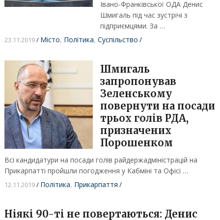
Івано-Франківської ОДА Денис
Шмигаль під час зустрічі з
підприємцями. За …
Місто
,
Політика
,
Суспільство
/
23.11.2019
/
Шмигаль
запропонував
Зеленському
повернути на посади
трьох голів РДА,
призначених
Порошенком
Всі кандидатури на посади голів райдержадміністрацій на
Прикарпатті пройшли погодження у Кабміні та Офісі …
Політика
,
Прикарпаття
/
12.11.2019
/
Ніякі 90-ті не повертаються: Денис