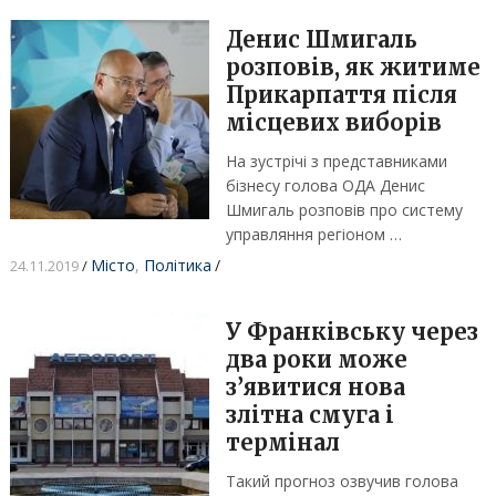
Денис Шмигаль
розповів, як житиме
Прикарпаття після
місцевих виборів
На зустрічі з представниками
бізнесу голова ОДА Денис
Шмигаль розповів про систему
управляння регіоном …
Місто
,
Політика
/
24.11.2019
/
У Франківську через
два роки може
з’явитися нова
злітна смуга і
термінал
Такий прогноз озвучив голова