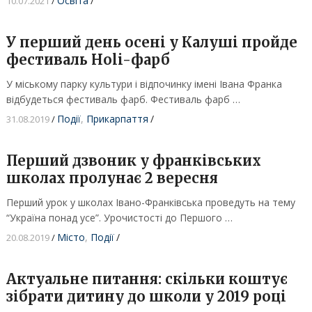
Освіта
/
10.07.2021
/
У перший день осені у Калуші пройде
фестиваль Holi-фарб
У міському парку культури і відпочинку імені Івана Франка
відбудеться фестиваль фарб. Фестиваль фарб …
Події
,
Прикарпаття
/
31.08.2019
/
Перший дзвоник у франківських
школах пролунає 2 вересня
Перший урок у школах Івано-Франківська проведуть на тему
“Україна понад усе”. Урочистості до Першого …
Місто
,
Події
/
20.08.2019
/
Актуальне питання: скільки коштує
зібрати дитину до школи у 2019 році