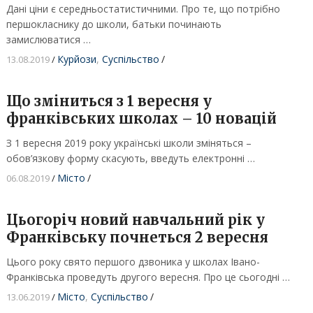
Дані ціни є середньостатистичними. Про те, що потрібно
першокласнику до школи, батьки починають
замислюватися …
Курйози
,
Суспільство
/
13.08.2019
/
Що зміниться з 1 вересня у
франківських школах – 10 новацій
З 1 вересня 2019 року українські школи зміняться –
обов’язкову форму скасують, введуть електронні …
Місто
/
06.08.2019
/
Цьогоріч новий навчальний рік у
Франківську почнеться 2 вересня
Цього року свято першого дзвоника у школах Івано-
Франківська проведуть другого вересня. Про це сьогодні …
Місто
,
Суспільство
/
13.06.2019
/