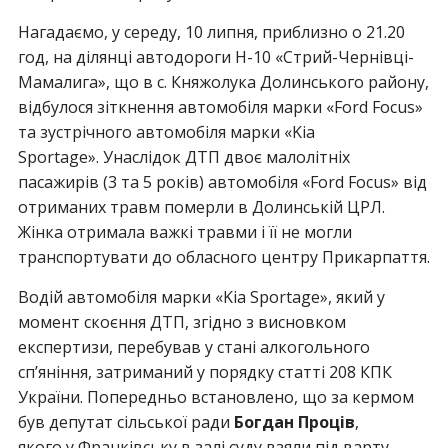
Нагадаємо, у середу, 10 липня, приблизно о 21.20
год, на ділянці автодороги Н-10 «Стрий-Чернівці-
Мамалига», що в с. Княжолука Долинського району,
відбулося зіткнення автомобіля марки «Ford Focus»
та зустрічного автомобіля марки «Kia
Sportage». Унаслідок ДТП двоє малолітніх
пасажирів (3 та 5 років) автомобіля «Ford Focus» від
отриманих травм померли в Долинській ЦРЛ.
Жінка отримала важкі травми і її не могли
транспортувати до обласного центру Прикарпаття.
Водій автомобіля марки «Kia Sportage», який у
момент скоєння ДТП, згідно з висновком
експертизи, перебував у стані алкогольного
сп’яніння, затриманий у порядку статті 208 КПК
України. Попередньо встановлено, що за кермом
був депутат сільської ради
Богдан Проців
,
якого у Франківську в залі суду взяли під варту.