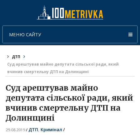
МЕНЮ САЙТУ
ДТП
Суд арештував майно депутата сільської ради, який
вчинив смертельну ДТП на Долинщині
Суд арештував майно
депутата сільської ради, який
вчинив смертельну ДТП на
Долинщині
ДТП
,
Кримінал
/
29.08.2019
/