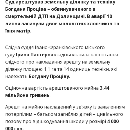
Суд арештував земельну ділянку та техніку
Богдана Проціва – обвинуваченого в
смертельній ДТП на Долинщині. В аварії 10
липня загинули двоє малолітніх хлопчиків та
їхня матір.
Слідча суддя Івано-Франківського міського
суду
Ірина Пастернак
задовольнила клопотання
слідчого про накладання арешту на земельну
ділянку площею 1,1 га та 14 одиниць техніки, які
належать
Богдану Проціву.
Оціночна вартість арештованого майна
3,44
мільйона гривень
.
Арешт на майно накладений у зв’язку із заявленням
потерпілим – батьком загиблих дітей – цивільного
позову про відшкодування шкоди у розмірі
4 000
000 грн.