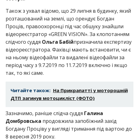
Також з ухвал відомо, що 29 липня в будинку, який
розташований на землі, що орендує Богдан
Проців, правоохоронці під час обшуку знайшли
відеореєстратор «GREEN VISION». За клопотанням
слідчого суддя
Ольга Бабій
призначила експертизу
відеореєстратора. Фахівці мають встановити, чи є
на ньому відеофайли та видалені відеофайли за
період часу з 9.7.2019 по 11.7.2019 включно і якщо
так, то які саме.
Читайте також:
На Прикрапатті у моторошній
ДТП загинув мотоцикліст (ФОТО)
Зазначимо, раніше слідча суддя
Галина
Домбровська
продовжила запобіжний захід
Богдану Проціву у вигляді тримання під вартою до
8 вересня 2019 року.