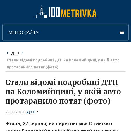
МЕНЮ САЙТУ
ДТП
Стали відомі подробиці ДТП на Коломийщині, у якій авто
протаранило потяг (фото)
Стали відомі подробиці ДТП
на Коломийщині, у якій авто
протаранило потяг (фото)
ДТП
/
28.08.2019
/
Вчора, 27 серпня, на перегоні між Отинією і
селом Голосків (переїзд Угорники) трапилась