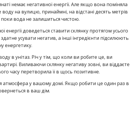
імнаті немає негативної енергії. Але якщо вона поміняла
те воду на вулицю, принаймні, на відстані десять метрів
 поки вода не залишиться чистою.
ої енергії доведеться ставити склянку протягом усього
 здатне усувати негатив, а інші інгредієнти підсилюють
ну енергетику.
ду в унітаз. Річ у тім, що коли ви робите це, ви
артирі. Виливаючи склянку негативу зовні, ви віддаєте
ого часу перетворила її в щось позитивне.
ася атмосфера у вашому домі. Якщо робити це один раз в
овернеться в ваш дім.