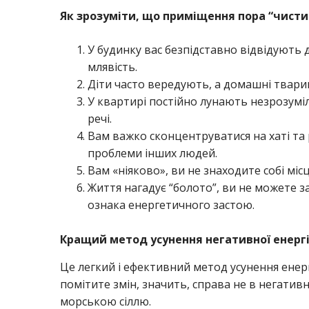
Як зрозуміти, що приміщення пора “чисти
У будинку вас безпідставно відвідують д
млявість.
Діти часто вередують, а домашні твари
У квартирі постійно лунають незрозумі
речі.
Вам важко сконцентруватися на хаті та
проблеми інших людей.
Вам «ніяково», ви не знаходите собі місц
Життя нагадує “болото”, ви не можете 
ознака енергетичного застою.
Кращий метод усунення негативної енергі
Це легкий і ефективний метод усунення енер
помітите змін, значить, справа не в негатив
морською сіллю.