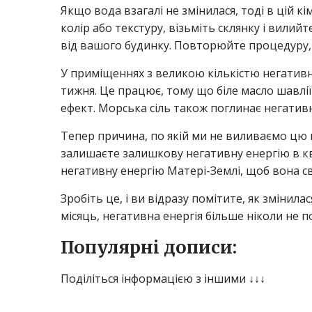
Якщо вода взагалі не змінилася, тоді в цій к
колір або текстуру, візьміть склянку і вилий
від вашого будинку. Повторюйте процедуру,
У приміщеннях з великою кількістю негативн
тижня. Це працює, тому що біле масло шавлії
ефект. Морська сіль також поглинає негатив
Тепер причина, по якій ми не виливаємо цю во
залишаєте залишкову негативну енергію в кв
негативну енергію Матері-Землі, щоб вона св
Зробіть це, і ви відразу помітите, як змінил
місяць, негативна енергія більше ніколи не п
Популярні дописи:
Поділіться інформацією з іншими ↓↓↓