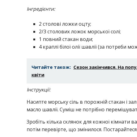
Інгредієнти:
2 столові ложки оцту;
2/3 столових ложок морської солі;
1 повний стакан води;
4 краплі білої олії шавлії (за потреби м
Читайте також:
Сезон закінчився. На поп
квіти
Інструкції:
Насипте морську сіль в порожній стакан і за
масло шавлії. Суміш не потрібно перемішуват
Зробіть кілька склянок для кожної кімнати в
потім перевірте, що змінилося. Постарайтеся,