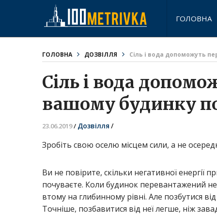
ГОЛОВНА
ГОЛОВНА
ДОЗВІЛЛЯ
Сіль і вода допоможуть пе
Сіль і вода допомож
вашому будинку п
Дозвілля
/
23.06.2019
/
Зробіть свою оселю місцем сили, а не осеред
Ви не повірите, скільки негативної енергії пр
почуваєте. Коли будинок перевантажений не
втому на глибинному рівні. Але позбутися від
Точніше, позбавитися від неї легше, ніж зав