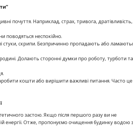
ти”
ивні почуття. Наприклад, страх, тривога, дратівливість,
ни поводяться неспокійно.
лі стуки, скрипи. Безпричинно пропадають або ламають
 родині. Долають сторонні думки про роботу, турботи та
я.
заробити кошти або вирішити важливі питання. Часто це
ї
гетичного застою. Якщо після першого разу ви не
ній енергії. Отже, пропонуємо очищення будинку водою 