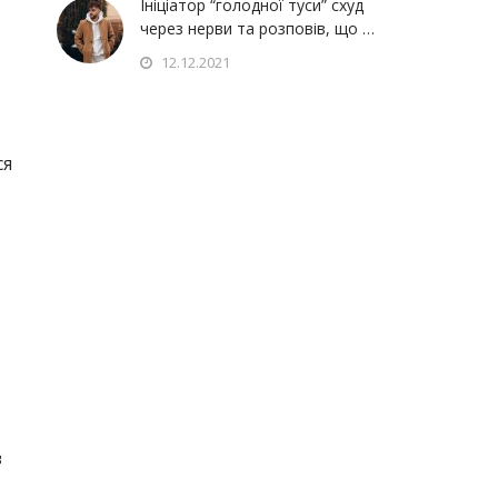
Ініціатор “голодної туси” схуд
через нерви та розповів, що …
12.12.2021
ся
з