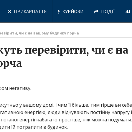
ПРИКАРПАТТЯ
КУРЙОЗИ
ПОДІЇ
ревірити, чи є на вашому будинку порча
уть перевірити, чи є на
орча
ком негативу.
исутньо у вашому домі. І чим її більше, тим гірше ви себе
гативною енергією, люди відчувають постійну напругу і
 поганої енергії набагато простіше, ніж можна подумати.
адити їй потрапити в будинок.