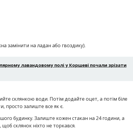
ожна замінити на ладан або гвоздику).
улярному лавандовому полі у Коршеві почали зрізати
лийте склянкою води. Потім додайте оцет, а потім біле
и, просто залиште все як є.
ашого будинку. Залиште кожен стакан на 24 години, а
 щоб склянок ніхто не торкався.