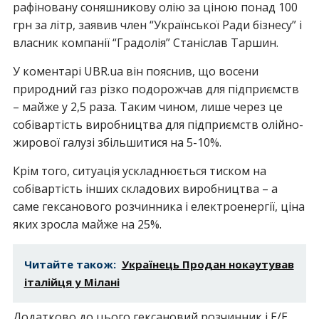
рафіновану соняшникову олію за ціною понад 100
грн за літр, заявив член “Української Ради бізнесу” і
власник компанії “Градолія” Станіслав Таршин.
У коментарі UBR.ua він пояснив, що восени
природний газ різко подорожчав для підприємств
– майже у 2,5 раза. Таким чином, лише через це
собівартість виробництва для підприємств олійно-
жирової галузі збільшитися на 5-10%.
Крім того, ситуація ускладнюється тиском на
собівартість інших складових виробництва – а
саме гексанового розчинника і електроенергії, ціна
яких зросла майже на 25%.
Читайте також:
Українець Продан нокаутував
італійця у Мілані
Додатково до цього гексановий розчинник і Е/Е