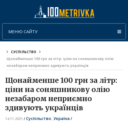
МЕНЮ САЙТУ
СУСПІЛЬСТВО
Щонайменше 100 грн за літр: ціни на соняшникову олію
незабаром неприємно здивують українців
Щонайменше 100 грн за літр:
ціни на соняшникову олію
незабаром неприємно
здивують українців
Суспільство
,
Україна
/
14.11.2021
/