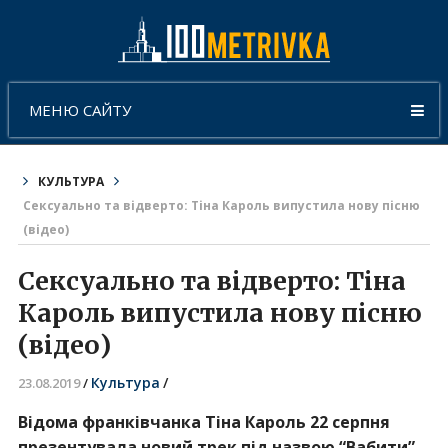
МЕНЮ САЙТУ
КУЛЬТУРА
Сексуально та відверто: Тіна Кароль випустила нову пісню
(відео)
Сексуально та відверто: Тіна
Кароль випустила нову пісню
(відео)
Культура
/
23.08.2019
/
Відома франківчанка Тіна Кароль 22 серпня
презентувала новий трек під назвою “Вабити”.