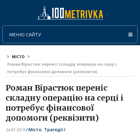
МЕНЮ САЙТУ
МІСТО
Роман Вірастюк переніс складну операцію на серці і
потребує фінансової допомоги (реквізити)
Роман Вірастюк переніс
складну операцію на серці і
потребує фінансової
допомоги (реквізити)
Місто
,
Трагедії
/
24.07.2019
/