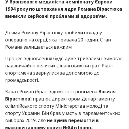
У бронзового медаліста чемпіонату Європи
1994 року по штовхання ядра Романа Вірастюка
виникли серйозні проблеми зі здоров’ям.
Днями Роману Вірастюку зробили складну
операцію на серці, яка тривала 20 годин. Стан
Романа залишається важким.
Процес відновлення буде дуже тривалим і вимагає
надзвичайно великих фінансових витрат. Рідні
спортсмена звернулися за допомогою до
громадськості.
Зараз Роман (брат відомого стронгмена
Василя
Вірастюка
) працює директором Департаменту
олімпійського спорту Міністерства молоді та
спорту України. Він брав участь в парламентських
виборах 2019, але
не зумів перемогти в
мажоритарному окрузі №84 в Івано-