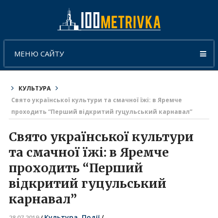
МЕНЮ САЙТУ
КУЛЬТУРА
Свято української культури та смачної їжі: в Яремче
проходить “Перший відкритий гуцульський карнавал”
Свято української культури
та смачної їжі: в Яремче
проходить “Перший
відкритий гуцульський
карнавал”
Культура
,
Події
/
28.07.2019
/