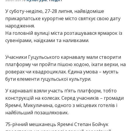
У суботу-неділю, 27-28 липня, найвідоміше
прикарпатське курортне місто святкує свою дату
народження.
На головній вулиці міста розташувався ярмарок із
сувенірами, наїдками та наливками.
Учасники Гуцульського карнавалу мали створити
платформу чи пройти пішою ходою, їхати верхи, на
роверах чи квадроциклах. Єдина умова – мусять
бути елементи гуцульської культури.
У карнавалі взяли участь п’ять платформ, тобто
конструкцій на колесах. Серед учасників – громади
Яремчі, Микуличина, одного з місцевих готелів і
найбільший позашляховик.
75-річний мешканець Яремчі Степан Бойчук