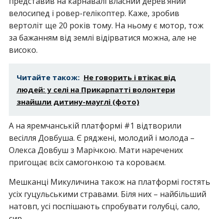
представив на карнавалі власний дерев’яний
велосипед і ровер-гелікоптер. Каже, зробив
вертоліт ще 20 років тому. На ньому є мотор, тож
за бажанням від землі відірватися можна, але не
високо.
Читайте також:
Не говорить і втікає від
людей: у селі на Прикарпатті волонтери
знайшли дитину-мауглі (фото)
А на яремчанській платформі #1 відтворили
весілля Довбуша. Є ряджені, молодий і молода –
Олекса Довбуш з Марічкою. Мати наречених
пригощає всіх самогонкою та короваєм.
Мешканці Микуличина також на платформі гостять
усіх гуцульськими стравами. Біля них – найбільший
натовп, усі поспішають спробувати голубці, сало,
сир.