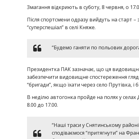
Змагання відкриють в суботу, 8 червня, о 17.00
Після спортсмени одразу вийдуть на старт – 
“суперспешіал” в селі Княже.
“Будемо ганяти по польових дорога
Президентка ПАК зазначає, що ця видовищн
забезпечити видовищне спостереження глядач
“бригади”, якщо їхати через село Прутівка, і б
В неділю автогонка пройде на полях у селах 
8.00 до 17.00.
“Наші траси у Снятинському районі
сподіваємося “притягнути” на Фран