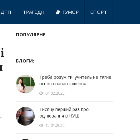
ДТП
ТРАГЕДІЇ
ГУМОР
СПОРТ
ПОПУЛЯРНЕ:
і
БЛОГИ:
и
Треба розуміти: учитель не тягне
всього навантаження
01.02.2025
Тисячу перший раз про
оцінювання в НУШ
”
15.01.2025