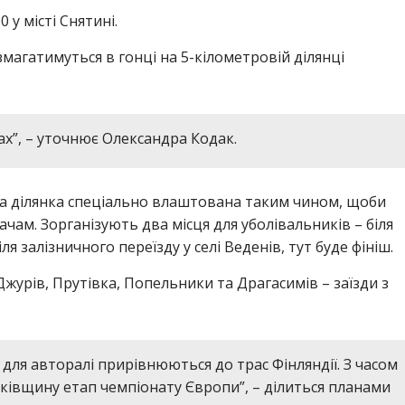
 у місті Снятині.
змагатимуться в гонці на 5-кілометровій ділянці
х”, – уточнює Олександра Кодак.
а ділянка спеціально влаштована таким чином, щоби
ам. Зорганізують два місця для уболівальників – біля
іля залізничного переїзду у селі Веденів, тут буде фініш.
Джурів, Прутівка, Попельники та Драгасимів – заїзди з
 для авторалі прирівнюються до трас Фінляндії. З часом
ківщину етап чемпіонату Європи”, – ділиться планами