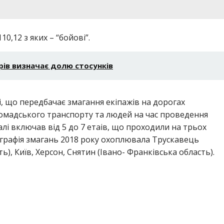
0,12 з яких – “бойові”.
ів визначає долю стосунків
і, що передбачає змагання екіпажів на дорогах
ромадського транспорту та людей на час проведення
ралі включав від 5 до 7 етаів, що проходили на трьох
еографія змагань 2018 року охоплювала Трускавець
ь), Київ, Херсон, Снятин (Івано- Франківська область).