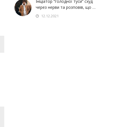
Ініціатор “голодної туси” схуд
через нерви та розповів, що …
12.12.2021