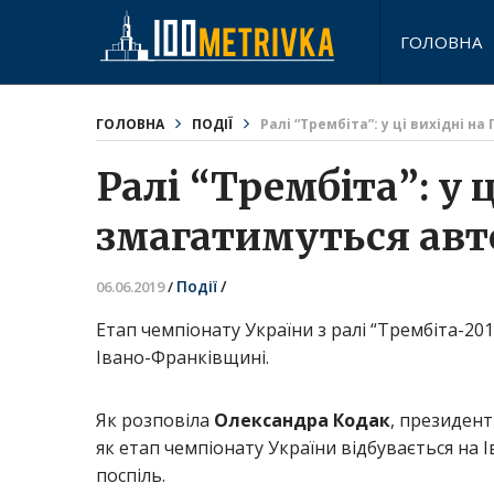
ГОЛОВНА
ГОЛОВНА
ПОДІЇ
Ралі “Трембіта”: у ці вихідні 
Ралі “Трембіта”: у 
змагатимуться авто
Події
/
06.06.2019
/
Етап чемпіонату України з ралі “Трембіта-20
Івано-Франківщині.
Як розповіла
Олександра Кодак
, президент
як етап чемпіонату України відбувається на 
поспіль.