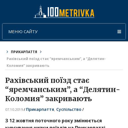
МЕНЮ САЙТУ
ПРИКАРПАТТЯ
Рахівський поїзд стає “яремчанським”, а “Делятин-
Коломия” закривають
Рахівський поїзд стає
“яремчанським”, а “Делятин-
Коломия” закривають
Прикарпаття
,
Суспільство
/
07.10.2019
/
З 12 жовтня поточного року змінюється
курсування низки поїздів на Прикарпатті.