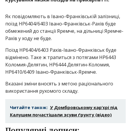
Як повідомляють в Івано-Франківській залізниці,
поїзд НР6404/6403 Івано-Франківськ-Рахів буде
обмежений до станції Яремче, на дільниці Яремче-
Рахів у ходу не буде.
Поїзд НР6404/6403 Рахів-Івано-Франківськ буде
відмінено. Таке ж трапиться з потягами НР6443
Коломия-Делятин, НР6444 Делятин-Коломия,
НР6410/6409 Івано-Франківськ-Яремче.
Вказані зміни вносять з метою раціонального
використання рухомого складу.
Читайте також:
У Домбровському кар’єрі під
Калушем почастішали зсуви ґрунту (відео)
Популярні дописи: