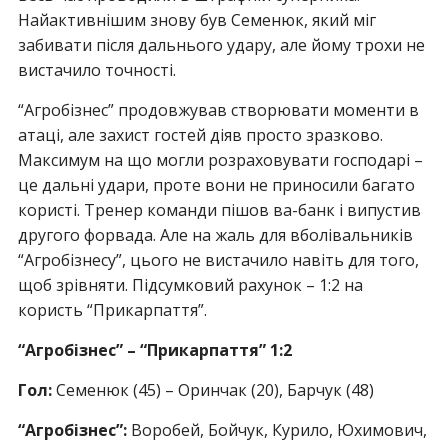
Найактивнішим знову був Семенюк, який міг
забивати після дальнього удару, але йому трохи не
вистачило точності.
“Агробізнес” продовжував створювати моменти в
атаці, але захист гостей діяв просто зразково.
Максимум на що могли розраховувати господарі –
це дальні удари, проте вони не приносили багато
користі. Тренер команди пішов ва-банк і випустив
другого форвада. Але на жаль для вболівальників
“Агробізнесу”, цього не вистачило навіть для того,
щоб зрівняти. Підсумковий рахунок – 1:2 на
користь “Прикарпаття”.
“Агробізнес” – “Прикарпаття” 1:2
Гол:
Семенюк (45) – Оринчак (20), Барчук (48)
“Агробізнес”:
Воробей, Бойчук, Курило, Юхимович,