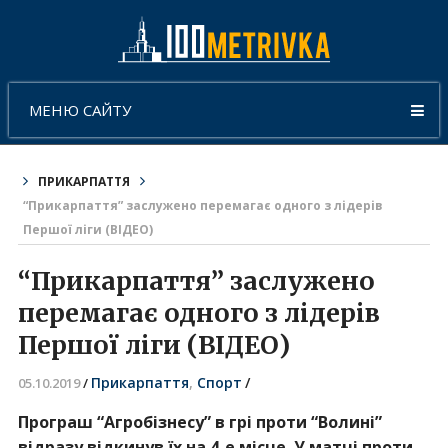
МЕНЮ САЙТУ
ПРИКАРПАТТЯ
“Прикарпаття” заслужено перемагає одного з лідерів
Першої ліги (ВІДЕО)
“Прикарпаття” заслужено
перемагає одного з лідерів
Першої ліги (ВІДЕО)
Прикарпаття
,
Спорт
/
05.10.2019
/
Програш “Агробізнесу” в грі проти “Волині”
відразу відкинув їх на 4-е місце. У матчі проти