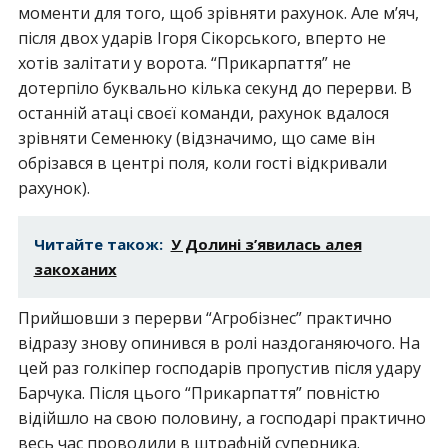
моменти для того, щоб зрівняти рахунок. Але м’яч,
після двох ударів Ігоря Сікорського, вперто не
хотів залітати у ворота. “Прикарпаття” не
дотерпіло буквально кілька секунд до перерви. В
останній атаці своєї команди, рахунок вдалося
зрівняти Семенюку (відзначимо, що саме він
обрізався в центрі поля, коли гості відкривали
рахунок).
Читайте також:
У Долині з’явилась алея
закоханих
Прийшовши з перерви “Агробізнес” практично
відразу знову опинився в ролі наздоганяючого. На
цей раз голкіпер господарів пропустив після удару
Барчука. Після цього “Прикарпаття” повністю
відійшло на свою половину, а господарі практично
весь час проводили в штрафній суперника.