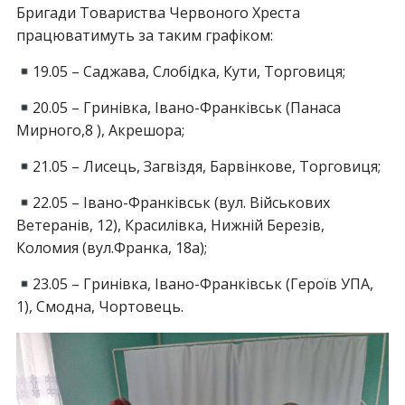
Бригади Товариства Червоного Хреста
працюватимуть за таким графіком:
19.05 – Саджава, Слобідка, Кути, Торговиця;
20.05 – Гринівка, Івано-Франківськ (Панаса
Мирного,8 ), Акрешора;
21.05 – Лисець, Загвіздя, Барвінкове, Торговиця;
22.05 – Івано-Франківськ (вул. Військових
Ветеранів, 12), Красилівка, Нижній Березів,
Коломия (вул.Франка, 18а);
23.05 – Гринівка, Івано-Франківськ (Героїв УПА,
1), Смодна, Чортовець.