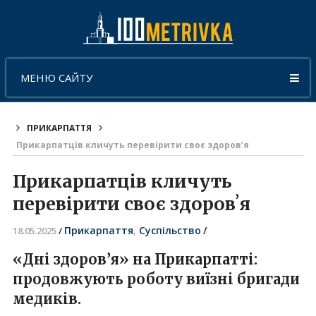
МЕНЮ САЙТУ
ПРИКАРПАТТЯ
Прикарпатців кличуть перевірити своє здоровʼя
Прикарпатців кличуть
перевірити своє здоровʼя
Прикарпаття
,
Суспільство
/
18.05.2025
/
«Дні здоров’я» на Прикарпатті:
продовжують роботу виїзні бригади
медиків.