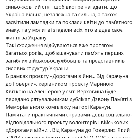
синьо-жовтий стяг, щоб вкотре нагадати, що
Україна вільна, незалежна та сильна, а також
засвітили лампадки та поклали квіти до пам’ятного
знаку, та у молитві згадали всіх, хто віддав своє
життя за Україну.
Такі сходження відбуваються вже протягом
багатьох років, щоб вшанувати пам’ять перших
загиблих військовослужбовців та представників
силових структур України.
В рамках проєкту «Дорогами війни… Від Карачуна
до Говерли», керівником проєкту Мариною
Квіткою на Алеї Героїв у смт. Верховина буде
передано рятувальникам дублікат Дзвону Пам’яті з
Меморіального комплексу на горі Карачун.
Пам’ятати практичними справами-девіз соціально-
відповідального проекту волонтерів і військових
«Дорогами війни… Від Карачуна до Говерли». Який
з 2014 року реалізуються в зоні АТО, ООС та під час