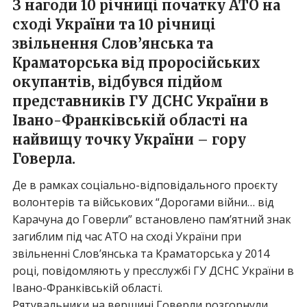
З нагоди 10 річниці початку АТО на
сході України та 10 річниці
звільнення Слов’янська та
Краматорська від проросійських
окупантів, відбувся підйом
представників ГУ ДСНС України в
Івано-Франківській області на
найвищу точку України – гору
Говерла.
Де в рамках соціально-відповідального проєкту
волонтерів та військових “Дорогами війни… від
Карачуна до Говерли” встановлено пам’ятний знак
загиблим під час АТО на сході України при
звільненні Слов’янська та Краматорська у 2014
році, повідомляють у пресслужбі
ГУ ДСНС України в
Івано-Франківській області.
Рятувальники на вершині Говерли розгорнули