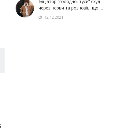
Ініціатор “голодної туси” схуд
через нерви та розповів, що …
12.12.2021
5