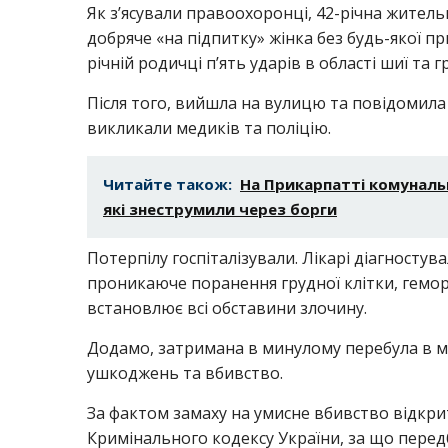
Як з’ясували правоохоронці, 42-річна жительк
добряче «на підпитку» жінка без будь-якої п
річній родичці п’ять ударів в області шиї та г
Після того, вийшла на вулицю та повідомила су
викликали медиків та поліцію.
Читайте також:
На Прикарпатті комунальн
які знеструмили через борги
Потерпілу госпіталізували. Лікарі діагностува
проникаюче поранення грудної клітки, гемор
встановлює всі обставини злочину.
Додамо, затримана в минулому перебула в мі
ушкоджень та вбивство.
За фактом замаху на умисне вбивство відкрито 
Кримінального кодексу України, за що перед