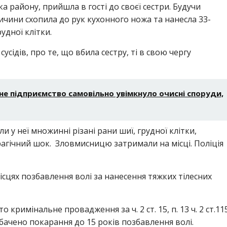
а району, прийшла в гості до своєї сестри. Будучи
ричини схопила до рук кухонного ножа та нанесла 33-
рудної клітки.
сідів, про те, що вбила сестру, ті в свою чергу
е підприємство самовільно увімкнуло очисні споруди,
ли у неї множинні різані рани шиї, грудної клітки,
агічний шок. Зловмисницю затримали на місці. Поліція
сцях позбавлення волі за нанесення тяжких тілесних
кримінальне провадження за ч. 2 ст. 15, п. 13 ч. 2 ст.11
бачено покарання до 15 років позбавлення волі.