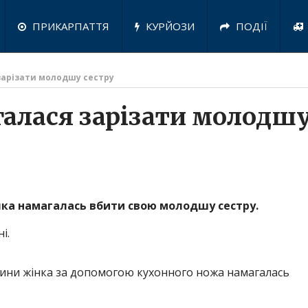
ПРИКАРПАТТЯ
КУРЙОЗИ
ПОДІЇ
зарізати молодшу сестру
алася зарізати молодш
яка намагалась вбити свою молодшу сестру.
і.
осини жінка за допомогою кухонного ножа намагалась