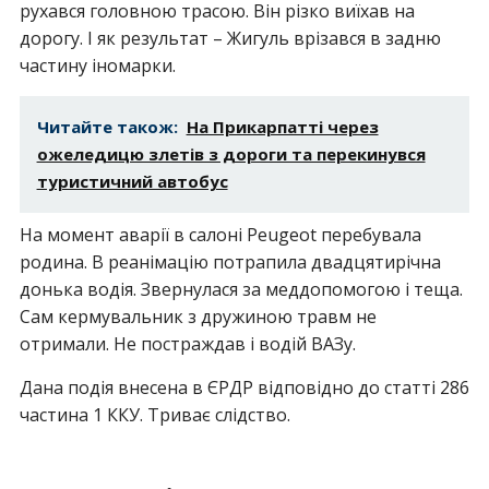
рухався головною трасою. Він різко виїхав на
дорогу. І як результат – Жигуль врізався в задню
частину іномарки.
Читайте також:
На Прикарпатті через
ожеледицю злетів з дороги та перекинувся
туристичний автобус
На момент аварії в салоні Peugeot перебувала
родина. В реанімацію потрапила двадцятирічна
донька водія. Звернулася за меддопомогою і теща.
Сам кермувальник з дружиною травм не
отримали. Не постраждав і водій ВАЗу.
Дана подія внесена в ЄРДР відповідно до статті 286
частина 1 ККУ. Триває слідство.