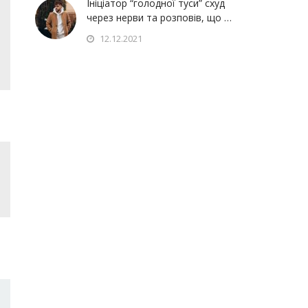
Ініціатор “голодної туси” схуд
через нерви та розповів, що …
12.12.2021