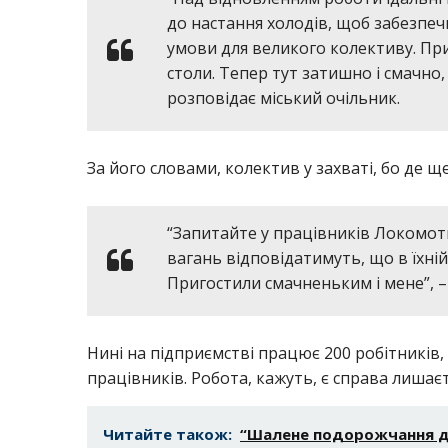
до настання холодів, щоб забезпеч
умови для великого колективу. Пр
столи. Тепер тут затишно і смачно
розповідає міський очільник.
За його словами, колектив у захваті, бо де щ
“Запитайте у працівників Локомоти
вагань відповідатимуть, що в їхній
Пригостили смачненьким і мене”, –
Нині на підприємстві працює 200 робітників,
працівників. Робота, кажуть, є справа лишає
Читайте також:
“Шалене подорожчання до