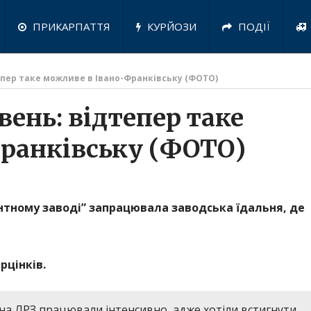
ПРИКАРПАТТЯ
КУРЙОЗИ
ПОДІЇ
епер таке можливе в Івано-Франківську (ФОТО)
вень: відтепер таке
ранківську (ФОТО)
нтному заводі” запрацювала заводська їдальня, де
рцінків.
 на ЛРЗ працювали інтенсивно, адже хотіли встигнути