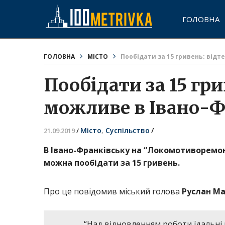
ГОЛОВНА
ГОЛОВНА
МІСТО
Пообідати за 15 гривень: відт
Пообідати за 15 гри
можливе в Івано-Ф
Місто
,
Суспільство
/
21.09.2019
/
В Івано-Франківську на “Локомотиворемо
можна пообідати за 15 гривень.
Про це повідомив міський голова
Руслан Ма
“Над відновленням роботи їдальні