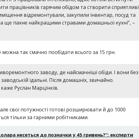
ити працівників гарячим обідом та створити сприятливі
иміщення відремонтували, закупили інвентар, посуд та
, а ще пахне найкращими стравами домашньої кухні”, –
е можна так смачно пообідати всього за 15 грн.
воремонтного заводу, де найсмачніші обіди. І вони без
 заводській їдальні. Після домашніх, звичайно.
 каже Руслан Марцінків.
 але свої потужності готові розширювати й до 1000
ться тільки за гарними робітниками.
лара несеться до позначки у 45 гривень?”: експерти