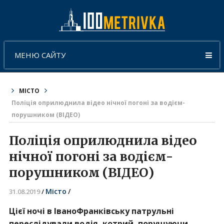
МЕНЮ САЙТУ
МІСТО
Поліція оприлюднила відео нічної погоні за водієм-
порушником (ВІДЕО)
Поліція оприлюднила відео
нічної погоні за водієм-
порушником (ВІДЕО)
Місто
/
31.08.2019
/
Цієї ночі в ІваноФранківську патрульні
переслідували водія, котрий, порушуючи