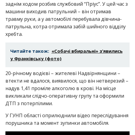
заднім ходом розбив службовий “Пріус”. У цей час з
машини виходив патрульний – він отримав
травму руки, а у автомобілі перебувала дівчина-
патрульна, котра отримала забій шийного відділу
хребта.
Читайте також:
«Собачі вбиральні» з’явились
у Франківську (фото)
20-річному водієві – жителеві Надвірнянщини –
втекти не вдалося, виявилося, що він нетверезий –
надув 1,41 проміле алкоголю в крові. На місце
викликали слідчо-оперативну групу та оформили
ДТП з потерпілими.
У ГУНП області оприлюднили відео переслідування
порушника та момент зупинки автомобіля.