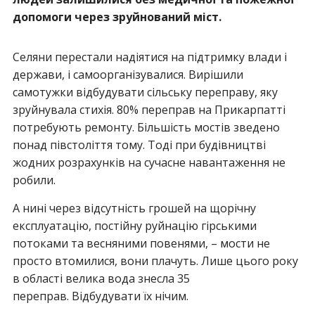
допомоги через зруйнований міст.
Селяни перестали надіятися на підтримку влади і
держави, і самоорганізувалися. Вирішили
самотужки відбудувати сільську переправу, яку
зруйнувала стихія. 80% переправ на Прикарпатті
потребують ремонту. Більшість мостів зведено
понад півстоліття тому. Тоді при будівництві
жодних розрахунків на сучасне навантаження не
робили.
А нині через відсутність грошей на щорічну
експлуатацію, постійну руйнацію гірськими
потоками та весняними повенями, – мости не
просто втомилися, вони плачуть. Лише цього року
в області велика вода знесла 35
переправ. Відбудувати їх нічим.