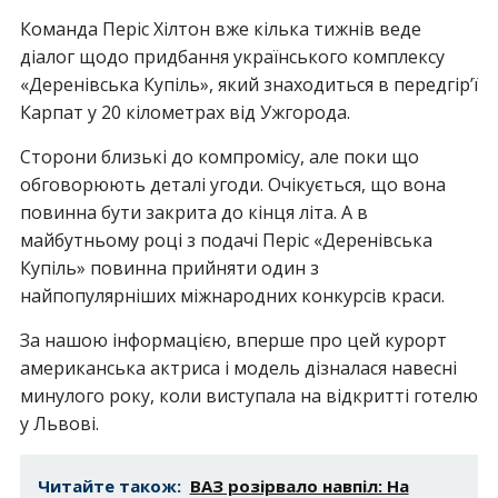
Команда Періс Хілтон вже кілька тижнів веде
діалог щодо придбання українського комплексу
«Деренівська Купіль», який знаходиться в передгір’ї
Карпат у 20 кілометрах від Ужгорода.
Сторони близькі до компромісу, але поки що
обговорюють деталі угоди. Очікується, що вона
повинна бути закрита до кінця літа. А в
майбутньому році з подачі Періс «Деренівська
Купіль» повинна прийняти один з
найпопулярніших міжнародних конкурсів краси.
За нашою інформацією, вперше про цей курорт
американська актриса і модель дізналася навесні
минулого року, коли виступала на відкритті готелю
у Львові.
Читайте також:
ВАЗ розірвало навпіл: На