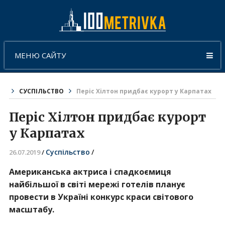
МЕНЮ САЙТУ
СУСПІЛЬСТВО
Періс Хілтон придбає курорт у Карпатах
Періс Хілтон придбає курорт
у Карпатах
Суспільство
/
26.07.2019
/
Американська актриса і спадкоємиця
найбільшої в світі мережі готелів планує
провести в Україні конкурс краси світового
масштабу.