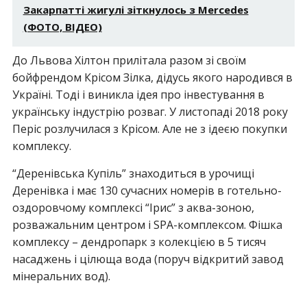
Закарпатті жигулі зіткнулось з Mercedes
(ФОТО, ВІДЕО)
До Львова Хілтон прилітала разом зі своїм
бойфрендом Крісом Зілка, дідусь якого народився в
Україні. Тоді і виникла ідея про інвестування в
українську індустрію розваг. У листопаді 2018 року
Періс розлучилася з Крісом. Але не з ідеєю покупки
комплексу.
“Деренівська Купіль” знаходиться в урочищі
Деренівка і має 130 сучасних номерів в готельно-
оздоровчому комплексі “Ірис” з аква-зоною,
розважальним центром і SPA-комплексом. Фішка
комплексу – дендропарк з колекцією в 5 тисяч
насаджень і цілюща вода (поруч відкритий завод
мінеральних вод).