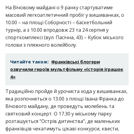
На Вічовому майдані о 9 ранку стартуватиме
масовий легкоатлетичний пробіг у вишиванках, о
10.00 – на площі Соборності – баскетбольний
турнір, а з 10.00 впродовж 23 та 24 серпня у
спорткомплексі (вул. Пасічна, 43) – Кубок міського
голови з пляжного волейболу.
Читайте також:
Франківські блогери
озвучили героїв мультфільму «Історія іграшок
4»
Традиційно пройде й урочиста хода у вишиванках,
яка розпочнеться о 13.00 з площі Івана Франка до
Вічового майдану, де проведуть молебень та
святковий концерт. О 17.30 у міському парку
розташується “Острів дитинства”, де маленьких
франківців чекатимуть цікаві конкурси, квести,