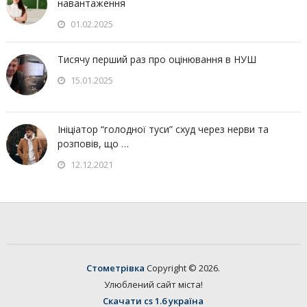
навантаження
01.02.2025
Тисячу перший раз про оцінювання в НУШ
15.01.2025
Ініціатор “голодної туси” схуд через нерви та
розповів, що …
12.12.2021
Стометрівка
Copyright © 2026.
Улюблений сайт міста!
Скачати cs 1.6 україна