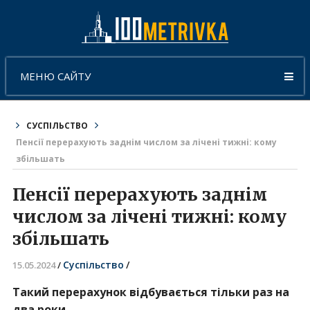
МЕНЮ САЙТУ
СУСПІЛЬСТВО
Пенсії перерахують заднім числом за лічені тижні: кому
збільшать
Пенсії перерахують заднім
числом за лічені тижні: кому
збільшать
Суспільство
/
15.05.2024
/
Такий перерахунок відбувається тільки раз на
два роки