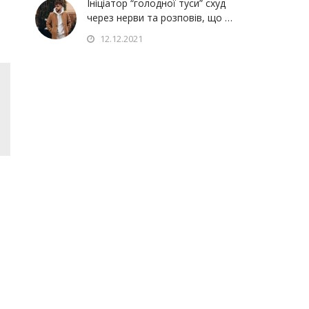
Ініціатор “голодної туси” схуд
через нерви та розповів, що …
12.12.2021