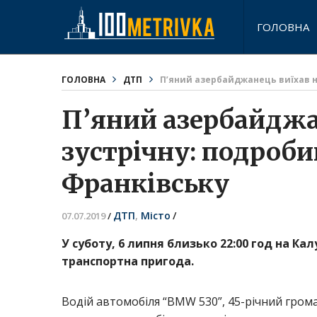
ГОЛОВНА
ГОЛОВНА
ДТП
П’яний азербайджанець виїхав на
П’яний азербайджа
зустрічну: подроби
Франківську
ДТП
,
Місто
/
07.07.2019
/
У суботу, 6 липня близько 22:00 год на 
транспортна пригода.
Водій автомобіля “BMW 530”, 45-річний гром