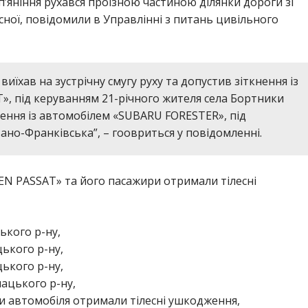
’яніння рухався проїзною частиною ділянки дороги зі
ної, повідомили в Управлінні з питань цивільного
виїхав на зустрічну смугу руху та допустив зіткнення із
, під керуванням 21-річного жителя села Бортники
нення із автомобілем «SUBARU FORESTER», під
вано-Франківська”, – гоовриться у повідомленні.
N PASSAT» та його пасажири отримали тілесні
цького р-ну,
цького р-ну,
цького р-ну,
мацького р-ну,
и автомобіля отримали тілесні ушкодження,