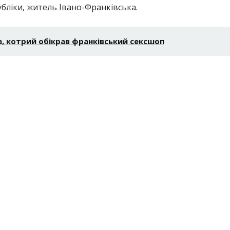
публіки, житель Івано-Франківська.
, котрий обікрав франківський сексшоп