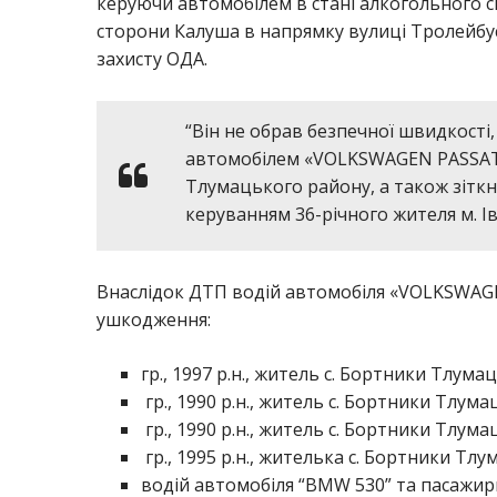
керуючи автомобілем в стані алкогольного сп
сторони Калуша в напрямку вулиці Тролейбус
захисту ОДА.
“Він не обрав безпечної швидкості, 
автомобілем «VOLKSWAGEN PASSAT»
Тлумацького району, а також зітк
керуванням 36-річного жителя м. І
Внаслідок ДТП водій автомобіля «VOLKSWAGE
ушкодження:
гр., 1997 р.н., житель с. Бортники Тлума
гр., 1990 р.н., житель с. Бортники Тлума
гр., 1990 р.н., житель с. Бортники Тлума
гр., 1995 р.н., жителька с. Бортники Тлу
водій автомобіля “BMW 530” та пасажир