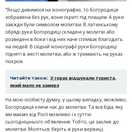
“Якщо дивимося на іконографію, то Богородиця
зображена без рук, вони скриті під плащем. А руки
завжди були символом молитви. В латинському
обряді руки Богородиці складені у молитві або
розведені в боки і від них наче спливає благодать
на людей. В східній іконографії руки Богородиці
підняті в жесті молитви, або ж тримають на руках
покров.
Читайте також:
У горах відшукали туриста,
який мало не замерз
На мою особисту думку, у цьому випадку, можливо,
Богородиця кличе нас до молитви. Та вся біда, яку
ми маємо від Росії можливо і є суттю
сьогоднішнього об’явлення. Тобто, це заклик до
молитви. Моліться, беріть в руки вервиці.