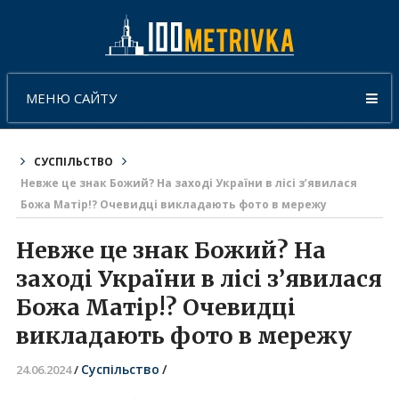
МЕНЮ САЙТУ
СУСПІЛЬСТВО
Невже це знак Божий? На заході України в лісі з’явилася
Божа Матір!? Очевидці викладають фото в мережу
Невже це знак Божий? На
заході України в лісі з’явилася
Божа Матір!? Очевидці
викладають фото в мережу
Суспільство
/
24.06.2024
/