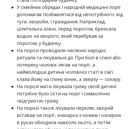
стала господарем будинку.
У сімейних обрядах і народній медицині поріг
допомагав позбавлятися від непотрібного: від
туги, хвороби, страждання. Наприклад,
цілителька зовні, перед порогом, бризкала
водою на хворого, який перебував за
порогом, у будинку.
На порозі проводили численні народні
ритуали та лікувальні дії. При болі в спині або
попереку чоловік лягав на поріг, а
наймолодша дитина чоловічої статі в сім’ї
клала йому на спину віник, а зверху — сокиру.
На порозі мати лікувала грижу своїй дитині:
потрібно було сісти на поріг і символічно
«відгризти» грижу.
На порозі також лікували переляк: хворий
вставав на поріг, знахарка з ножем і сокирою
в руках обходила навколо нього, а потім