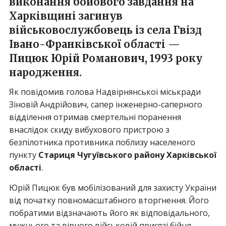
виконання бойового завдання на
Харківщині загинув
військовослужбовець із села Гвізд
Івано-Франківської області —
Пицюк Юрій Романович
, 1993 року
народження.
Як повідомив голова Надвірнянської міськради
Зіновій Андрійович, сапер інженерно-саперного
відділення отримав смертельні поранення
внаслідок скиду вибухового пристрою з
безпілотника противника поблизу населеного
пункту
Стариця Чугуївського району Харківської
області
.
Юрій Пицюк був мобілізований для захисту України
від початку повномасштабного вторгнення. Його
побратими відзначають його як відповідального,
мужнього та вірного військовій присязі бійця.