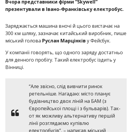
Вчора представники фірми “Skywell”
презентували в Івано-Франківську електробус.
Заряджається машина вночі й цього вистачає на
300 км шляху, зазначає китайський виробник, пише
міський голова
Руслан Марцінків
у Фейсбук.
У компанії говорять, що одного заряду достатньо
для денного пробігу. Такий електробус їздить у
Вінниці.
“Але звісно, слід вивчити ринок
ретельніше. Нагадаю: місто планує
будівництво двох ліній на БАМ (з
Європейської площі і з бульварів). Так-
от як можливу альтернативу першій
лінії розглядаємо купівлю
електробусів”, – написав міський