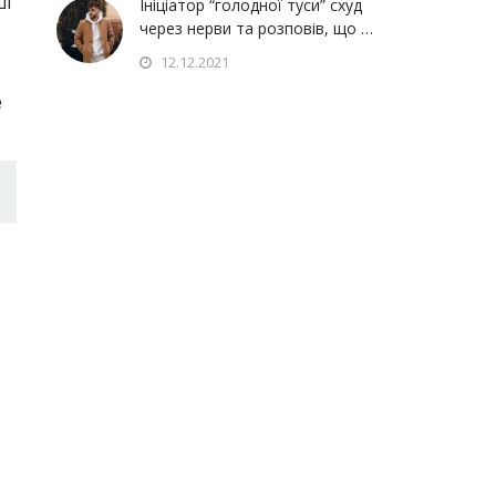
ші
Ініціатор “голодної туси” схуд
через нерви та розповів, що …
12.12.2021
е