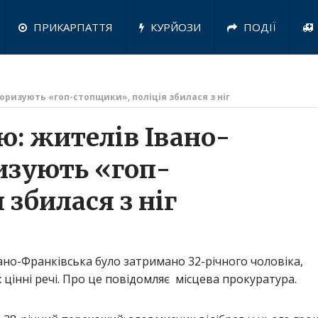
ПРИКАРПАТТЯ
КУРЙОЗИ
ПОДІЇ
роризують «гоп-стопщики», поліція збилася з ніг
ою: жителів Івано-
изують «гоп-
 збилася з ніг
Івано-Франківська було затримано 32-річного чоловіка,
 цінні речі. Про це повідомляє місцева прокуратура.