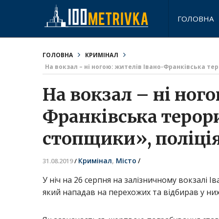
ГОЛОВНА
ГОЛОВНА
КРИМІНАЛ
На вокзал – ні ногою: жителів Івано-Франківська те
На вокзал – ні ног
Франківська терор
стопщики», поліція
Кримінал
,
Місто
/
31.08.2019
/
У ніч на 26 серпня на залізничному вокзалі 
який нападав на перехожих та відбирав у них