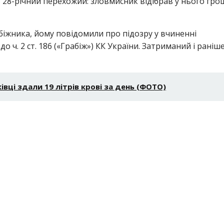
 28-річний перехожий: зловмисник відібрав у нього гро
абіжника, йому повідомили про підозру у вчиненні
ч. 2 ст. 186 («Грабіж») КК України. Затриманий і раніш
івці здали 19 літрів крові за день (ФОТО)