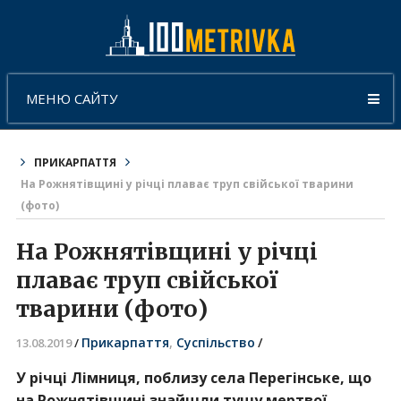
МЕНЮ САЙТУ
ПРИКАРПАТТЯ
На Рожнятівщині у річці плаває труп свійської тварини
(фото)
На Рожнятівщині у річці
плаває труп свійської
тварини (фото)
Прикарпаття
,
Суспільство
/
13.08.2019
/
У річці Лімниця, поблизу села Перегінське, що
на Рожнятівщині знайшли
тушу мертвої