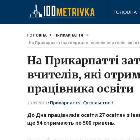
ГОЛОВНА
ГОЛОВНА
ПРИКАРПАТТЯ
На Прикарпатті затвердили перелік вчителів, які о
На Прикарпатті за
вчителів, які отри
працівника освіти
Прикарпаття
,
Суспільство
/
28.09.2019
/
До Дня працівників освіти 27 освітян з І
ще 54 отримають по 500 гривень.