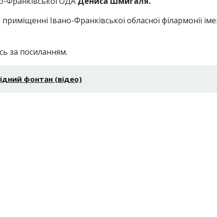
но-Франківської ОДА
Дениса Шмигаля.
приміщенні Івано-Франківської обласної філармонії іме
ь за посиланням.
ідний фонтан (відео)