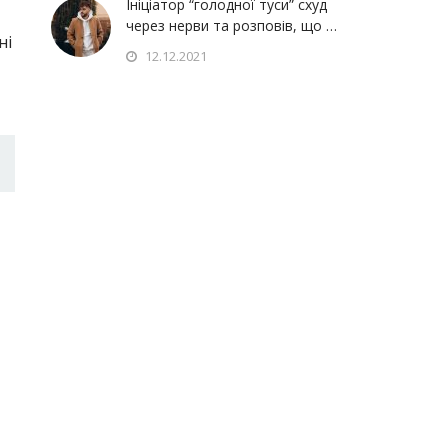
Ініціатор “голодної туси” схуд
через нерви та розповів, що …
ні
12.12.2021