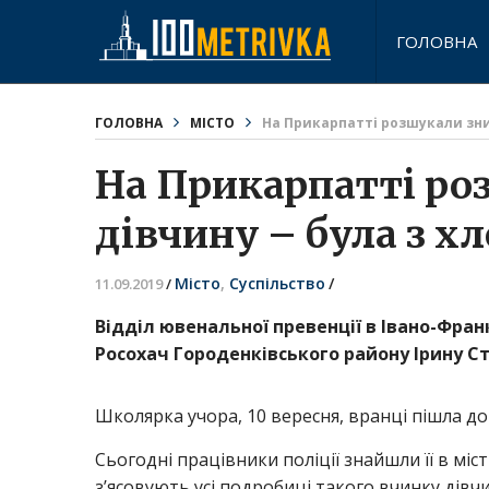
ГОЛОВНА
ГОЛОВНА
МІСТО
На Прикарпатті розшукали зник
На Прикарпатті ро
дівчину – була з 
Місто
,
Суспільство
/
11.09.2019
/
Відділ ювенальної превенції в Івано-Фран
Росохач Городенківського району Ірину Ст
Школярка учора, 10 вересня, вранці пішла д
Сьогодні працівники поліції знайшли її в міст
з’ясовують усі подробиці такого вчинку дівч