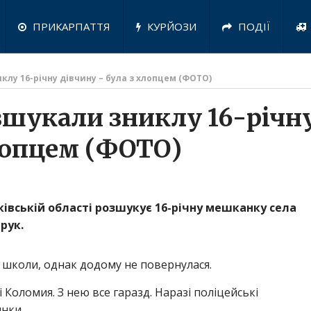
ПРИКАРПАТТЯ
КУРЙОЗИ
ПОДІЇ
лу 16-річну дівчину – була з хлопцем (ФОТО)
зшукали зниклу 16-річн
хлопцем (ФОТО)
ківській області розшукує 16-річну мешканку села
рук.
о школи, однак додому не повернулася.
і Коломия. З нею все гаразд. Наразі поліцейські
инки.