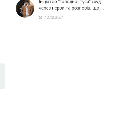
Ініціатор “голодної туси” схуд
через нерви та розповів, що …
12.12.2021