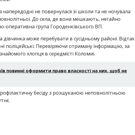
 напередодні не повернулася зі школи та не ночувала
повнолітньої. До села, де вони мешкають, негайно
о-оперативна група Городенківського ВП.
а дівчинка може перебувати в сусідньому районі. Відтак
ні поліцейські. Перевіряючи отриману інформацію, за
знайомого хлопця в середмісті Коломиї.
аїв повинні оформити право власності на них, щоб не
профілактичну бесіду з розшуканою неповнолітньою
тнє.