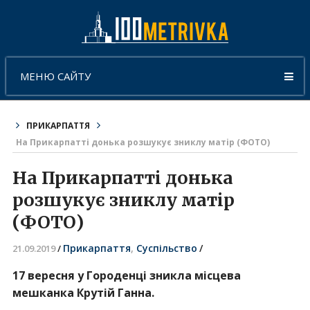
МЕНЮ САЙТУ
ПРИКАРПАТТЯ
На Прикарпатті донька розшукує зниклу матір (ФОТО)
На Прикарпатті донька
розшукує зниклу матір
(ФОТО)
Прикарпаття
,
Суспільство
/
21.09.2019
/
17 вересня у Городенці зникла місцева
мешканка Крутій Ганна.