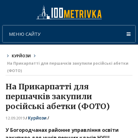
МЕНЮ САЙТУ
КУРЙОЗИ
На Прикарпатті для першачків закупили російські абетки
(ФОТО)
На Прикарпатті для
першачків закупили
російські абетки (ФОТО)
Курйози
/
12.09.2019
/
У Богородчанах районне управління освіти
закупило для учнів перших класів НУШ