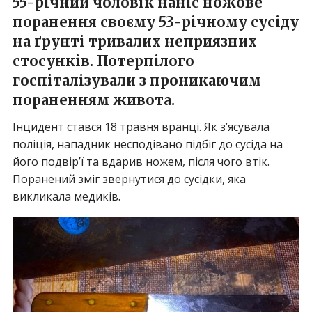
55-річний чоловік наніс ножове
поранення своєму 53-річному сусіду
на ґрунті тривалих неприязних
стосунків. Потерпілого
госпіталізували з проникаючим
пораненням живота.
Інцидент стався 18 травня вранці. Як з’ясувала
поліція, нападник несподівано підбіг до сусіда на
його подвір’ї та вдарив ножем, після чого втік.
Поранений зміг звернутися до сусідки, яка
викликала медиків.