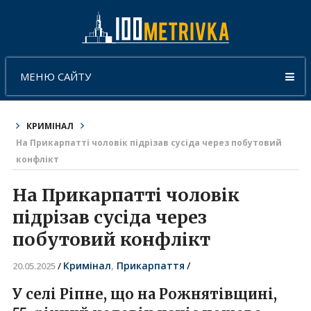
МЕНЮ САЙТУ
КРИМІНАЛ
На Прикарпатті чоловік підрізав сусіда через побутовий
конфлікт
На Прикарпатті чоловік
підрізав сусіда через
побутовий конфлікт
Кримінал
,
Прикарпаття
/
20.05.2025
/
У селі Ріпне, що на Рожнятівщині,