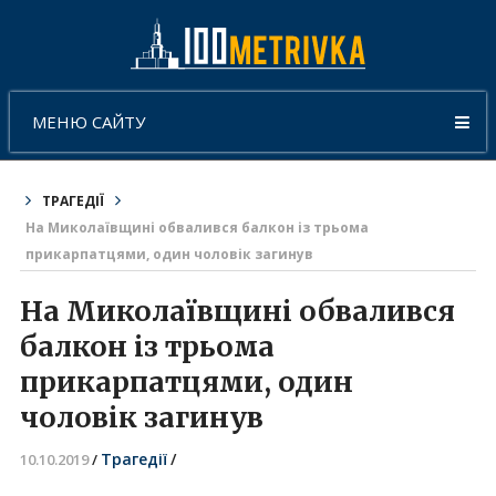
МЕНЮ САЙТУ
ТРАГЕДІЇ
На Миколаївщині обвалився балкон із трьома
прикарпатцями, один чоловік загинув
На Миколаївщині обвалився
балкон із трьома
прикарпатцями, один
чоловік загинув
Трагедії
/
10.10.2019
/