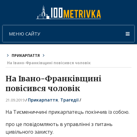
МЕНЮ САЙТУ
ПРИКАРПАТТЯ
На Івано-Франківщині повісився чоловік
На Івано-Франківщині
повісився чоловік
Прикарпаття
,
Трагедії
/
21.09.2019
/
На Тисмениччині прикарпатець покінчив із собою.
про це повідомляють в управлінні з питань
цивільного захисту.