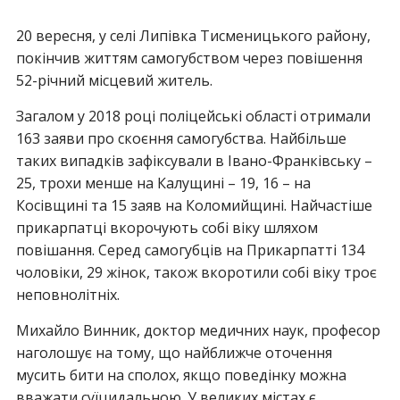
20 вересня, у селі Липівка Тисменицького району,
покінчив життям самогубством через повішення
52-річний місцевий житель.
Загалом у 2018 році поліцейські області отримали
163 заяви про скоєння самогубства. Найбільше
таких випадків зафіксували в Івано-Франківську –
25, трохи менше на Калущині – 19, 16 – на
Косівщині та 15 заяв на Коломийщині. Найчастіше
прикарпатці вкорочують собі віку шляхом
повішання. Серед самогубців на Прикарпатті 134
чоловіки, 29 жінок, також вкоротили собі віку троє
неповнолітніх.
Михайло Винник, доктор медичних наук, професор
наголошує на тому, що найближче оточення
мусить бити на сполох, якщо поведінку можна
вважати суїцидальною. У великих містах є